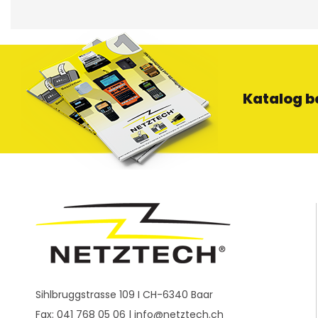
Katalog b
Sihlbruggstrasse 109 I CH-6340 Baar
Fax: 041 768 05 06 |
info@netztech.ch