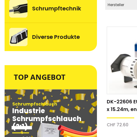
Hersteller
Schrumpftechnik
Diverse Produkte
TOP ANGEBOT
DK-22606 E
Schrumpfschlauch
Schrumpfsc
x 15.24m, en
Industrie
Industri
gelb/schwa
Schrumpfschlauch
Schrum
CHF 72.60
(2:1)
(2:1)