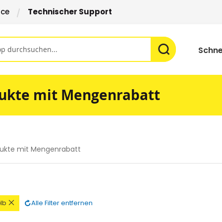
ice
Technischer Support
Schne
ukte mit Mengenrabatt
ukte mit Mengenrabatt
n
Diesen
Alle Filter entfernen
lb
l
Artikel
rnen
entfernen