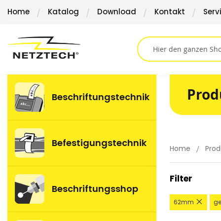
Direkt
Home
Katalog
Download
Kontakt
Serv
zum
Inhalt
Prod
Beschriftungstechnik
Befestigungstechnik
Home
Prod
Filter
Beschriftungsshop
Diese
62mm
ge
Artike
entfe