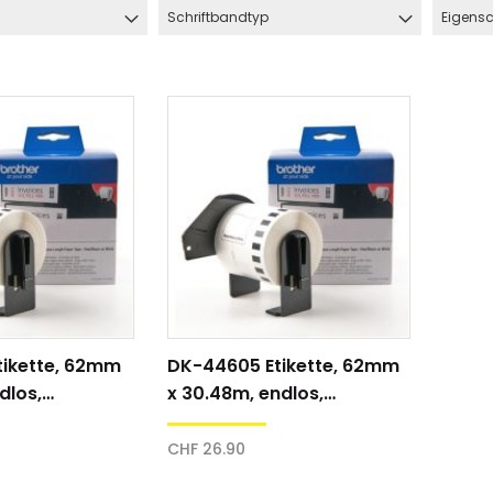
Schriftbandtyp
Eigensc
tikette, 62mm
DK-44605 Etikette, 62mm
hlauch
Schrumpfschlauch
dlos,
x 30.48m, endlos,
e
Industrie
rz
gelb/schwarz
pfschlauch
Schrumpfschlauch
CHF 26.90
(2:1)