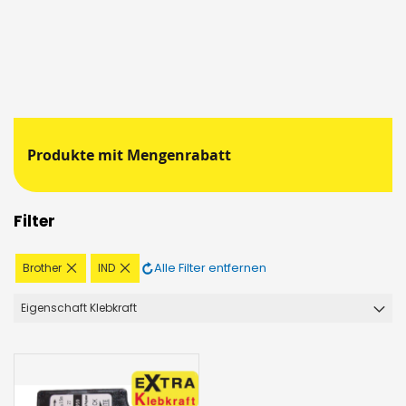
Produkte mit Mengenrabatt
Filter
Diesen
Diesen
Alle Filter entfernen
Brother
IND
Artikel
Artikel
entfernen
entfernen
Eigenschaft Klebkraft