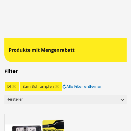
Produkte mit Mengenrabatt
Filter
Diesen
Diesen
Alle Filter entfernen
D1
Zum Schrumpfen
Artikel
Artikel
entfernen
entfernen
Hersteller