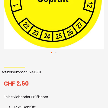
Skip
to
Artikelnummer
241570
the
beginning
CHF 2.60
of
Selbstklebender Prüfkleber
the
Text: Geprüft