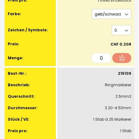
1 loses Einzelstück
CHF 0.208
215109
Ringmarkierer
2.5mm2
3.20-4.50mm
1 Stab à 25 Markierer
1 Stab