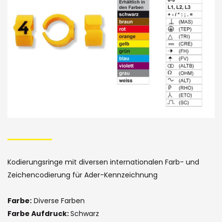
Bildergalerie
Skip
to
the
Kodierungsringe mit diversen internationalen Farb- und
beginning
Zeichencodierung für Ader-Kennzeichnung
of
Farbe:
Diverse Farben
the
Farbe Aufdruck:
Schwarz