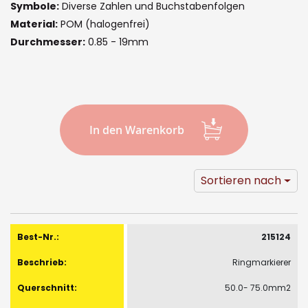
images
Symbole:
Diverse Zahlen und Buchstabenfolgen
gallery
Material:
POM (halogenfrei)
Durchmesser:
0.85 - 19mm
In den Warenkorb
Sortieren nach
Gruppiert
Produkte
215124
-
Ringmarkierer
Artikel
50.0- 75.0mm2