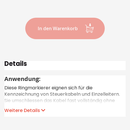
In den Warenkorb
Details
Anwendung:
Diese Ringmarkierer eignen sich für die
Kennzeichnung von Steuerkabeln und Einzelleitern.
Sie umschliessen das Kabel fast vollständig ohne
scharfe Kanten und ohne Risiko, den Leitermantel zu
Weitere Details
beschädigen. Dank einer Einkerbung und einer
Rastnase richten sich die auf dem Kabel
aufgereihten Bezeichnungsringe selbständig korrekt