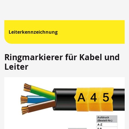
Leiterkennzeichnung
Ringmarkierer für Kabel und
Leiter
Springen
Sie
zum
Ende
der