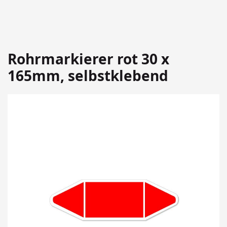
Rohrmarkierer rot 30 x
165mm, selbstklebend
Springen
Sie
zum
Ende
der
Bildergalerie