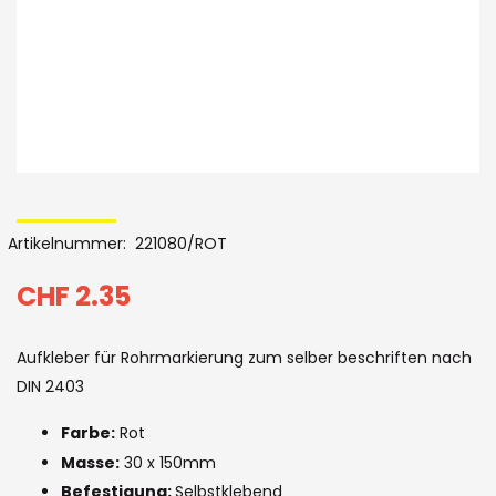
Skip
to
Artikelnummer
221080/ROT
the
beginning
CHF 2.35
of
Aufkleber für Rohrmarkierung zum selber beschriften nach
the
DIN 2403
images
Farbe:
Rot
gallery
Masse:
30 x 150mm
Befestigung:
Selbstklebend