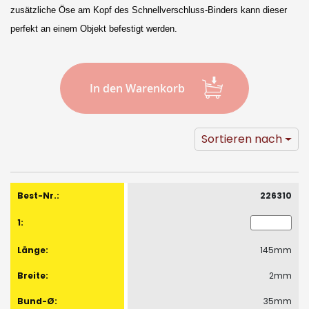
images
zusätzliche Öse am Kopf des Schnellverschluss-Binders kann dieser
gallery
perfekt an einem Objekt befestigt werden.
In den Warenkorb
Sortieren nach
Gruppiert
Produkte
226310
-
Artikel
145mm
2mm
35mm