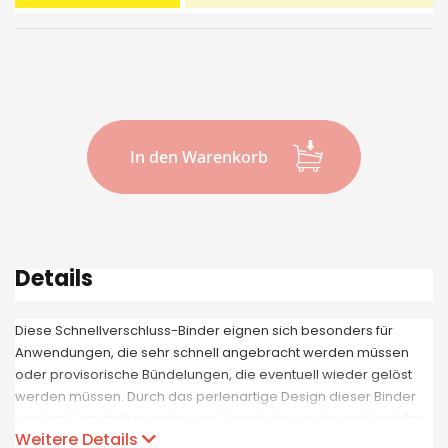
In den Warenkorb
Details
Diese Schnellverschluss-Binder eignen sich besonders für
Anwendungen, die sehr schnell angebracht werden müssen
oder provisorische Bündelungen, die eventuell wieder gelöst
werden müssen. Durch das perlenartige Design dieser Binder
wird ein Verrutschen oder eine Verschiebung des gebündelten
Weitere Details
Mediums verhindert. Durch die zusätzliche Öse am Kopf des