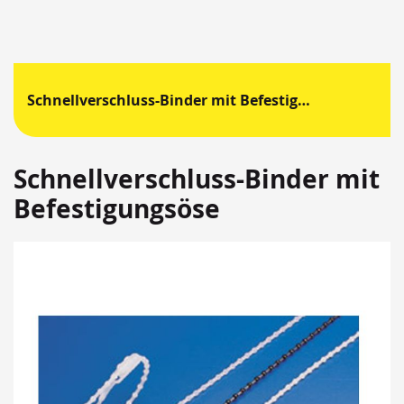
Schnellverschluss-Binder mit Befestigungsöse
Schnellverschluss-Binder mit
Befestigungsöse
Springen
Sie
zum
Ende
der