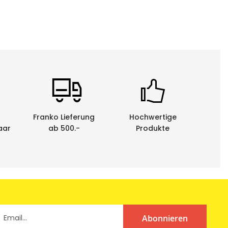
enen Schriftbandkassetten durch uns entsorgen zu
em Behindertenwerk zerlegt und die Rohstoffe der
he.
Franko Lieferung
Hochwertige
aar
ab 500.-
Produkte
Abonnieren