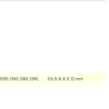
1250, 1260, 1280, 1290,
3.5, 6, 8, 9, 11, 12 mm
, 1800, 1830, 1850,
3.5, 6, 8, 9, 11, 12, 18 mm