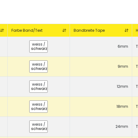
CHF 0.00
Details
Farbe Band/Text
Bandbreite Tape
H
weiss
/
6mm
T
schwarz
weiss
/
9mm
T
schwarz
weiss
/
12mm
T
schwarz
weiss
/
18mm
T
schwarz
weiss
/
24mm
T
schwarz