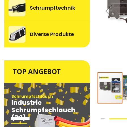
Schrumpftechnik
Diverse Produkte
TOP ANGEBOT
Schrumpfschlauch
Schrumpfsc
Industrie
Industri
Schrumpfschlauch
Schrum
(2:1)
(2:1)
Skip