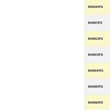
906261FX
906611FX
906621FX
906631FX
906641FX
906651FX
906661FX