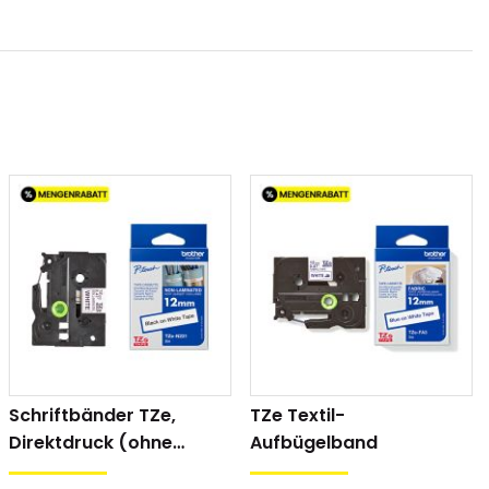
00Plus, 1850Plus,
3.5, 6, 8, 9, 11, 12, 18, 24 mm
, 7500, 7600
C, 9600, 9700PC,
3.5, 6, 8, 9, 11, 12, 18, 24, 36 mm
nzeichnung entwickelt und eignet sich für das
itungskabel).
Schriftbänder TZe,
TZe Textil-
Direktdruck (ohne
Aufbügelband
Laminatfolie)