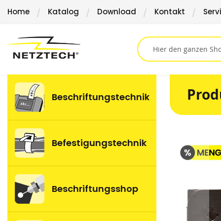
Direkt
Home
Katalog
Download
Kontakt
Serv
zum
Inhalt
Prod
Beschriftungstechnik
Springen
Befestigungstechnik
Sie
zum
Ende
der
Beschriftungsshop
Bildergalerie