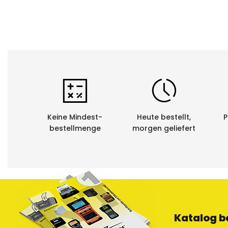
Recycling:
Sie als Kund
lassen. Die 
Wiederverwer
Keine Mindest-
Heute bestellt,
P
bestellmenge
morgen geliefert
Katalog b