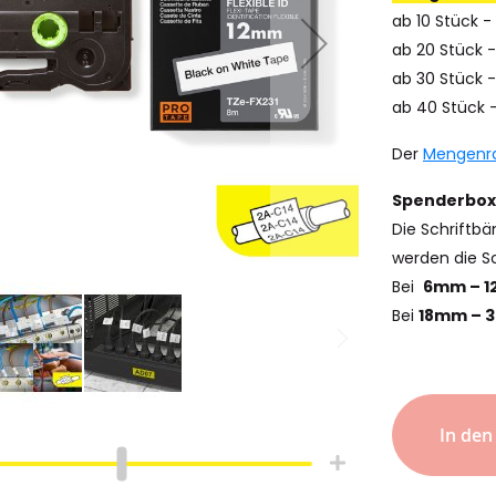
ab 10 Stück -
ab 20 Stück -
ab 30 Stück -
ab 40 Stück 
Der
Mengenr
Spenderbox
Die Schriftbä
werden die Sc
Bei
6mm – 
Bei
18mm – 
hlauch
Schrumpfschlauch
e
Industrie
pfschlauch
Schrumpfschlauch
In de
(2:1)