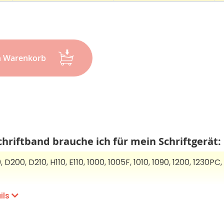
n Warenkorb
hriftband brauche ich für mein Schriftgerät:
D200, D210, H110, E110, 1000, 1005F, 1010, 1090, 1200, 1230PC, 
 220, 300, E300, P300BT, 310, 340, D400, D410, D450, D460BT
ils
2100