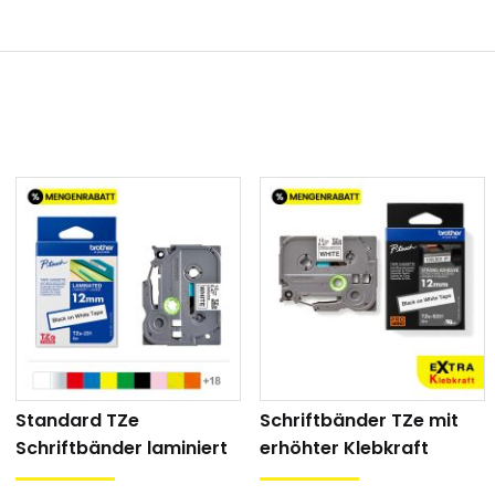
 540, H500, E550W, D600, D610BT, P700, P710BT, P750W, 18
C, 2430PC, 2450, 2450DX, 2460, 2480, 2500PC, 2700, 2730
, RL700S, D800W, P900W, P950W, 3600, 9200, 9400, 9500P
ten:
d von Brother wurde speziell für die dauerhafte Kabelken
ickeln von dünnen Radien und harten Kanten (bspw. Le
: 8 m
hren: Hinterbanddruck (laminiert)
gut
keit: sehr gut
Standard TZe
Schriftbänder TZe mit
igkeit: sehr gut
Schriftbänder laminiert
erhöhter Klebkraft
Beständigkeit: sehr gut