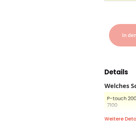
In de
Details
Welches Sc
P-touch 200, 
7100
P-touch 18R,
Weitere Deta
1950, 2030, 