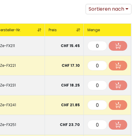
Sortieren nach
ersteller-Nr.
Preis
Menge
Ze-FX211
CHF 15.45
Ze-FX221
CHF 17.10
Ze-FX231
CHF 18.25
Ze-FX241
CHF 21.85
Ze-FX251
CHF 23.70