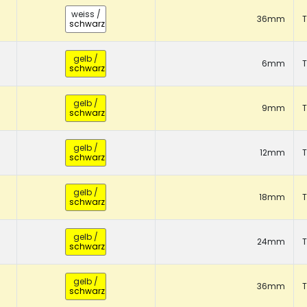
weiss
/
36mm
T
schwarz
gelb
/
6mm
T
schwarz
gelb
/
9mm
T
schwarz
gelb
/
12mm
T
schwarz
gelb
/
18mm
T
schwarz
gelb
/
24mm
T
schwarz
gelb
/
36mm
T
schwarz