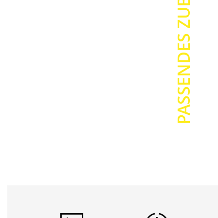
PASSENDES ZUBEHÖR
adhesive) di
Bandlänge
Druckverfa
Klebkraft: 
Kratzfestig
UV-Beständ
Chemische 
Spenderbo
Die Schriftbä
Spenderbox 
Bei
6mm – 
Bei
18mm –
Recycling: