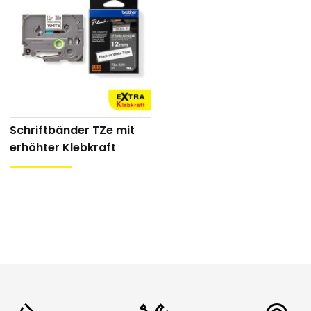
eses Schriftband-Typs eignet sich für Anwendungen auf 
: 8 m
hren: Hinterbanddruck (laminiert)
sehr gut
keit: sehr gut
igkeit: sehr gut
Schriftbänder TZe mit
Beständigkeit: sehr gut
erhöhter Klebkraft
x:
nder sind einzeln erhältlich. Ab einer bestimmten Anzahl
angeliefert
:
12mm
breiten Bändern sind 10 Stücke in einer Spenderbox
 36mm
breiten Bändern sind 5 Stücke in einer Spenderbox