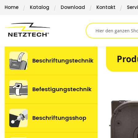
Direkt
Home
Katalog
Download
Kontakt
Serv
zum
Inhalt
Prod
Beschriftungstechnik
Springen
Befestigungstechnik
Sie
zum
Ende
der
Beschriftungsshop
Bildergalerie