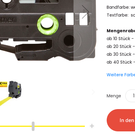
Bandfarbe: w
Textfarbe: s
Mengenraba
ab 10 Stück 
ab 20 Stück -
ab 30 Stück -
ab 40 Stück 
Weitere Farb
Menge
hlauch
Schrumpfschlauch
e
Industrie
pfschlauch
Schrumpfschlauch
In de
(2:1)