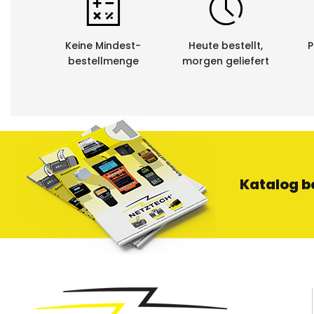
Sie als Kund
lassen. Die 
Wiederverwer
Keine Mindest-
Heute bestellt,
P
bestellmenge
morgen geliefert
Katalog b