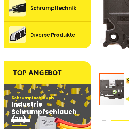
Schrumpftechnik
Diverse Produkte
TOP ANGEBOT
Schrumpfschlauch
Schrumpfsc
Industrie
Industri
Schrumpfschlauch
Schrum
(2:1)
(2:1)
Skip