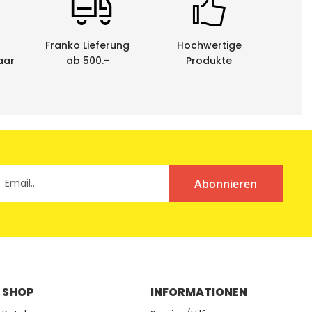
enen Schriftbandkassetten durch uns entsorgen zu
em Behindertenwerk zerlegt und die Rohstoffe der
he.
Franko Lieferung
Hochwertige
aar
ab 500.-
Produkte
Abonnieren
SHOP
INFORMATIONEN