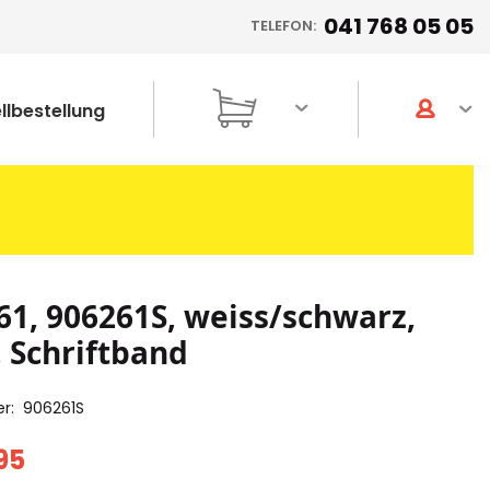
041 768 05 05
TELEFON:
llbestellung
61, 906261S, weiss/schwarz,
Schriftband
er
906261S
95