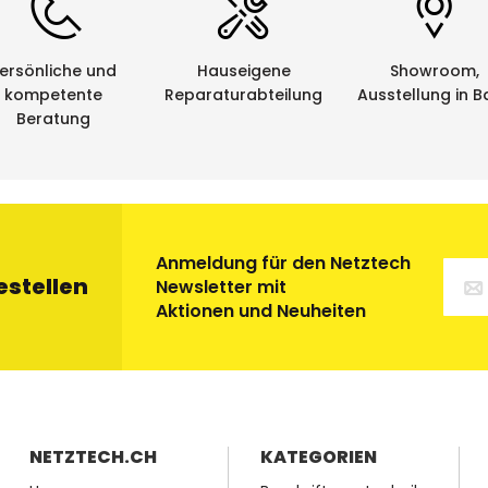
e von Netztech haben die Gelegenheit, die von uns bezog
leeren Kassetten werden im Auftrag von Netztech von ein
tung zugeführt. Eine saubere und umweltfreundliche Sac
ersönliche und
Hauseigene
Showroom,
kompetente
Reparaturabteilung
Ausstellung in B
Beratung
Anmeldung für den Netztech
estellen
Newsletter mit
Aktionen und Neuheiten
NETZTECH.CH
KATEGORIEN