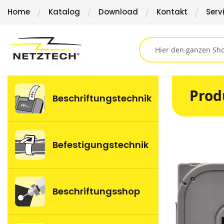
Direkt
Home
Katalog
Download
Kontakt
Serv
zum
Inhalt
Prod
Beschriftungstechnik
Springen
Befestigungstechnik
Sie
zum
Ende
der
Beschriftungsshop
Bildergalerie