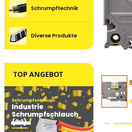
Schrumpftechnik
Diverse Produkte
TOP ANGEBOT
Schrumpfschlauch
Schrumpfsc
Industrie
Industri
Schrumpfschlauch
Schrum
(2:1)
(2:1)
Skip