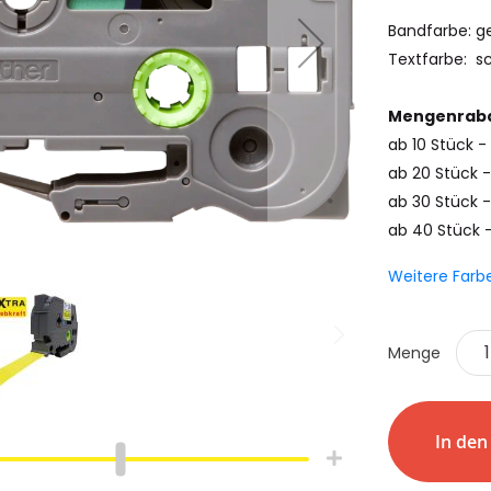
Bandfarbe: g
Textfarbe: s
Mengenraba
ab 10 Stück 
ab 20 Stück -
ab 30 Stück -
ab 40 Stück 
Weitere Farb
Menge
hlauch
Schrumpfschlauch
e
Industrie
pfschlauch
Schrumpfschlauch
In de
(2:1)