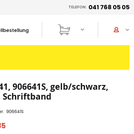
041 768 05 05
TELEFON:
llbestellung
41, 906641S, gelb/schwarz,
Schriftband
er
906641S
85