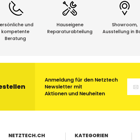
eses Schriftband-Typs eignet sich für Anwendungen auf 
: 8 m
ersönliche und
Hauseigene
Showroom,
hren: Hinterbanddruck (laminiert)
kompetente
Reparaturabteilung
Ausstellung in B
sehr gut
Beratung
keit: sehr gut
igkeit: sehr gut
Beständigkeit: sehr gut
Anmeldung für den Netztech
estellen
x:
Newsletter mit
Aktionen und Neuheiten
nder sind einzeln erhältlich. Ab einer bestimmten Anzahl
angeliefert
:
12mm
breiten Bändern sind 10 Stücke in einer Spenderbox
 36mm
breiten Bändern sind 5 Stücke in einer Spenderbox
NETZTECH.CH
KATEGORIEN