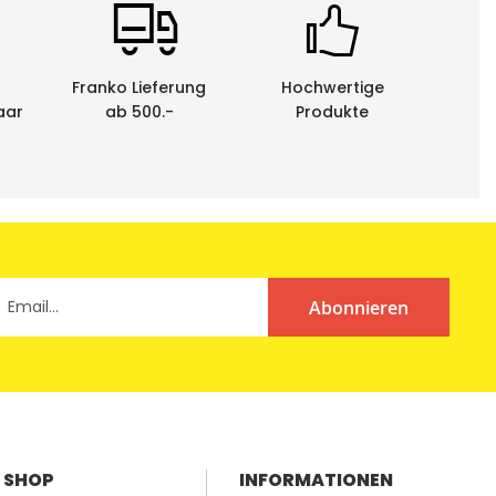
porösen Hintergründen.
Franko Lieferung
Hochwertige
aar
ab 500.-
Produkte
Abonnieren
 werden die Schriftbänder in einer praktischen
SHOP
INFORMATIONEN