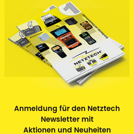
Ab 5 Stücke werden die Schriftbänder in einer
praktischen
Spenderbox angeliefert.
Recycling:
Sie als Kunde von Netztech haben die Gelegenheit,
die von uns bezogenen Schriftbandkassetten durch
uns entsorgen zu lassen. Die leeren Kassetten
werden im Auftrag von Netztech von einem
Behindertenwerk zerlegt und die Rohstoffe der
Wiederverwertung zugeführt. Eine saubere und
umweltfreundliche Sache.
Anmeldung für den Netztech
Newsletter mit
Aktionen und Neuheiten