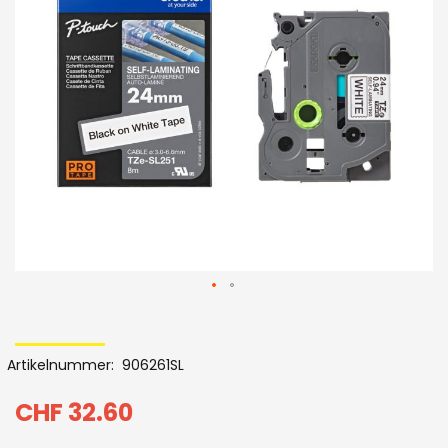
der
Bildergalerie
Skip
to
Artikelnummer
906261SL
the
beginning
CHF 32.60