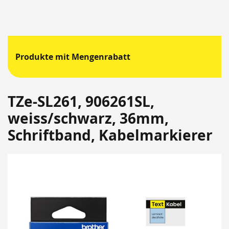
Produkte mit Mengenrabatt
TZe-SL261, 906261SL,
weiss/schwarz, 36mm,
Schriftband, Kabelmarkierer
Springen
Sie
zum
Ende