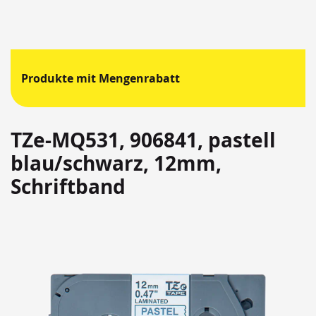
Produkte mit Mengenrabatt
TZe-MQ531, 906841, pastell
blau/schwarz, 12mm,
Schriftband
Springen
Sie
zum
Ende