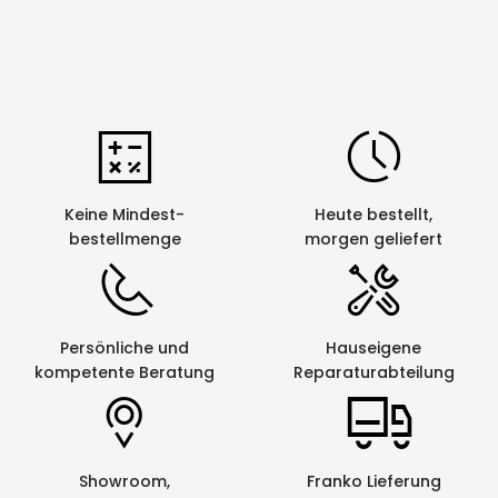
P-touch 2450, 2450DX, 2460, 2480,
6, 9, 12, 18,
2420PC, 2500PC, 2700, 2730,
24 mm
7500,7600
P-touch 550, 3600, 9200, 9400, 9500
6, 9, 12, 18,
PC, 9600, 9700PC, 9800PCN, RL700S
24, 36 mm
Eigenschaften:
Keine Mindest-
Heute bestellt,
Die vielseitige Schriftbandkassette kann mit
bestellmenge
morgen geliefert
einfachen wie auch mit professionellen
Schriftgeräten verarbeitet werden. Der einzigartige
Hinterbanddruck schützt das Schriftgut vor
chemischen, mechanischen und thermischen
Persönliche und
Hauseigene
Beschädigungen.
kompetente Beratung
Reparaturabteilung
Bandlänge: 4m
Druckverfahren: Hinterbanddruck (laminiert)
Klebkraft: gut
Showroom,
Franko Lieferung