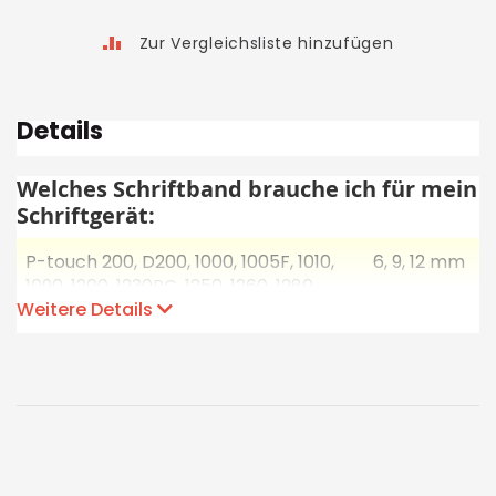
Zur Vergleichsliste hinzufügen
Details
Welches Schriftband brauche ich für mein
Schriftgerät:
P-touch 200, D200, 1000, 1005F, 1010,
6, 9, 12 mm
1090, 1200, 1230PC, 1250, 1260, 1280,
Weitere Details
1290, 7100
P-touch 220, 300, 310, 340, 18R, 1800,
6, 9, 12, 18
1830, 1850, 1950, 2030, 2100
mm
P-touch 350, 540, 1800Plus, 1850Plus,
6, 9, 12, 18,
2400, 2420PC, 2430PC
24 mm