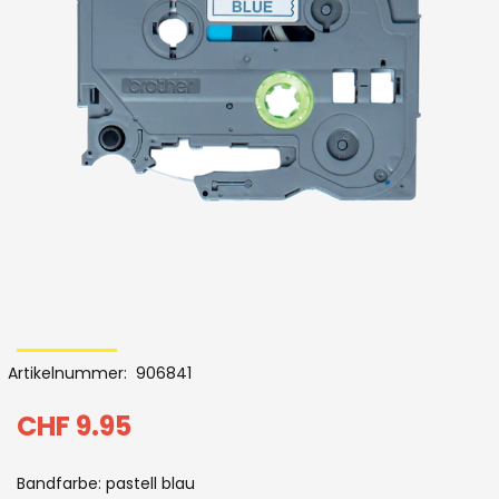
der
Bildergalerie
Skip
to
Artikelnummer
906841
the
beginning
CHF 9.95
of
Bandfarbe: pastell blau