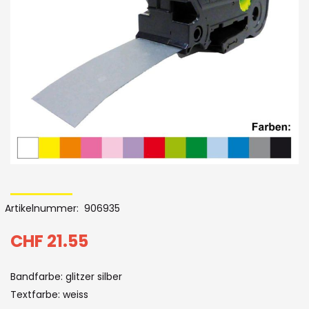
Bildergalerie
Skip
to
Artikelnummer
906935
the
beginning
CHF 21.55
of
Bandfarbe: glitzer silber
the
Textfarbe: weiss