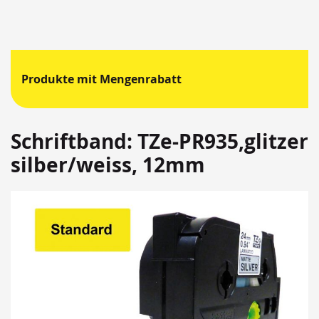
Produkte mit Mengenrabatt
Schriftband: TZe-PR935,glitzer
silber/weiss, 12mm
Springen
Sie
zum
Ende
der