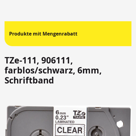
Produkte mit Mengenrabatt
TZe-111, 906111,
farblos/schwarz, 6mm,
Schriftband
Springen
Sie
zum
Ende