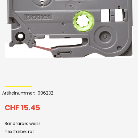
Bildergalerie
Skip
to
Artikelnummer
906232
the
beginning
CHF 15.45
of
Bandfarbe: weiss
the
Textfarbe: rot