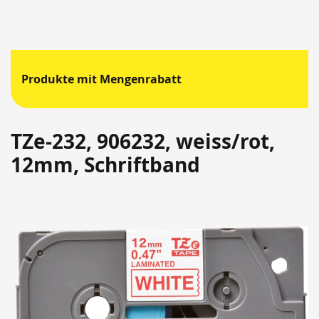
Produkte mit Mengenrabatt
TZe-232, 906232, weiss/rot,
12mm, Schriftband
Springen
Sie
zum
Ende
der