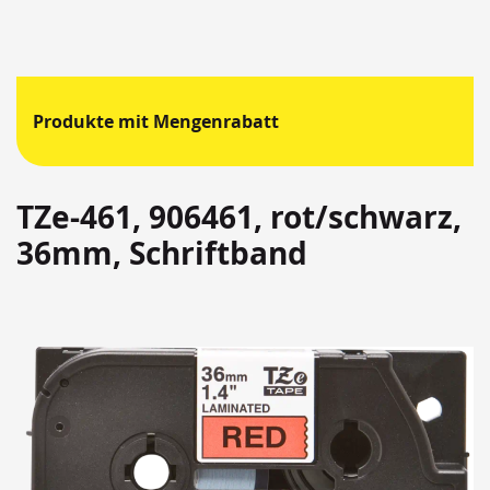
Produkte mit Mengenrabatt
TZe-461, 906461, rot/schwarz,
36mm, Schriftband
Springen
Sie
zum
Ende
der