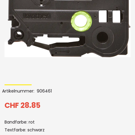
Bildergalerie
Skip
to
Artikelnummer
906461
the
beginning
CHF 28.85
of
Bandfarbe: rot
the
Textfarbe: schwarz