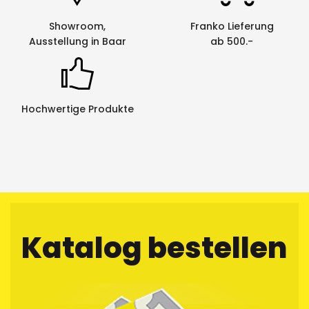
uns entsorgen zu lassen. Die leeren Kassetten
werden im Auftrag von Netztech von einem
Showroom,
Franko Lieferung
Behindertenwerk zerlegt und die Rohstoffe der
Ausstellung in Baar
ab 500.-
Wiederverwertung zugeführt. Eine saubere und
umweltfreundliche Sache.
Hochwertige Produkte
Katalog bestellen