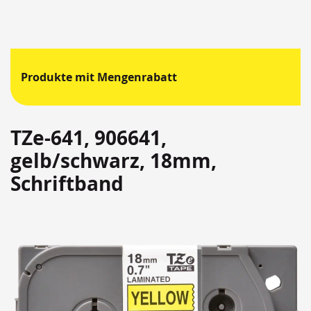
Produkte mit Mengenrabatt
TZe-641, 906641,
gelb/schwarz, 18mm,
Schriftband
Springen
Sie
zum
Ende