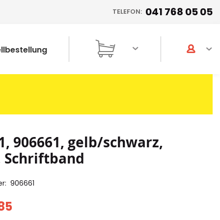
041 768 05 05
TELEFON:
llbestellung
1, 906661, gelb/schwarz,
Schriftband
er
906661
85