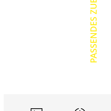
PASSENDES ZUBEHÖR
Bandlänge
Druckverfa
Klebkraft: 
Kratzfestig
UV-Beständ
Chemische 
Spenderbo
Die Schriftbä
Spenderbox 
Bei
6mm – 
Bei
18mm –
Recycling:
Sie als Kund