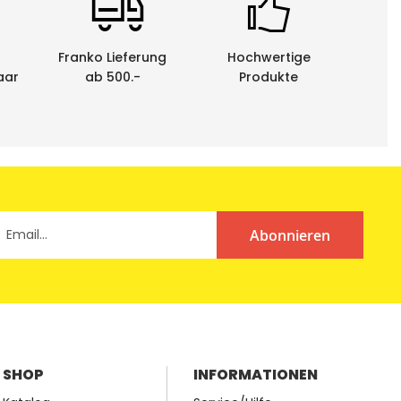
em Behindertenwerk zerlegt und die Rohstoffe der
he.
Franko Lieferung
Hochwertige
aar
ab 500.-
Produkte
Abonnieren
SHOP
INFORMATIONEN