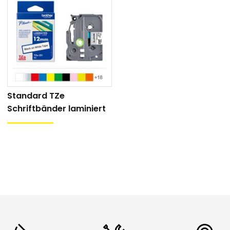
: 8 m
hren: Hinterbanddruck (laminiert)
gut
keit: sehr gut
igkeit: sehr gut
Standard TZe
Beständigkeit: sehr gut
Schriftbänder laminiert
x:
nder sind einzeln erhältlich. Ab einer bestimmten Anzahl
angeliefert
:
12mm
breiten Bändern sind 10 Stücke in einer Spenderbox
 36mm
breiten Bändern sind 5 Stücke in einer Spenderbox
e von Netztech haben die Gelegenheit, die von uns bezog