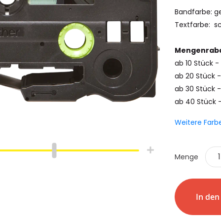
Bandfarbe: g
Textfarbe: s
Mengenraba
ab 10 Stück 
ab 20 Stück -
ab 30 Stück -
ab 40 Stück 
Weitere Farb
Menge
hlauch
Schrumpfschlauch
e
Industrie
pfschlauch
Schrumpfschlauch
In de
(2:1)