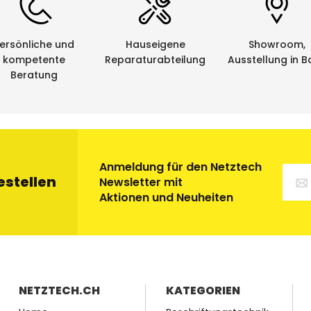
leeren Kassetten werden im Auftrag von Netztech von ein
tung zugeführt. Eine saubere und umweltfreundliche Sac
ersönliche und
Hauseigene
Showroom,
kompetente
Reparaturabteilung
Ausstellung in B
Beratung
Anmeldung für den Netztech
estellen
Newsletter mit
Aktionen und Neuheiten
NETZTECH.CH
KATEGORIEN