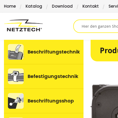
Direkt
Home
Katalog
Download
Kontakt
Serv
zum
Inhalt
Prod
Beschriftungstechnik
Springen
Befestigungstechnik
Sie
zum
Ende
der
Beschriftungsshop
Bildergalerie