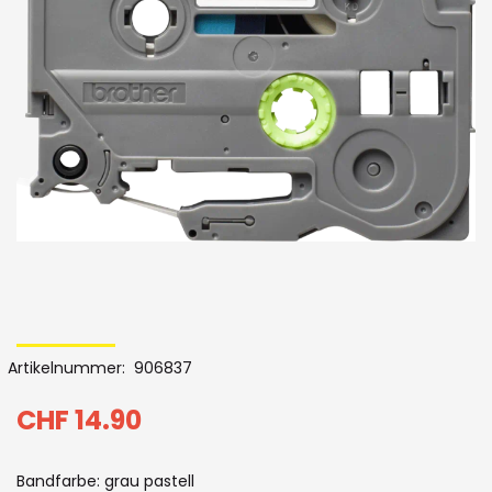
der
Bildergalerie
Skip
to
Artikelnummer
906837
the
beginning
CHF 14.90
of
Bandfarbe: grau pastell