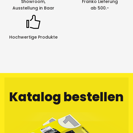
Showroom,
Franko Lieferung
Kratzfestigkeit: sehr gut
Ausstellung in Baar
ab 500.-
UV-Beständigkeit: sehr gut
Chemische Beständigkeit: sehr gut
Hochwertige Produkte
Katalog bestellen