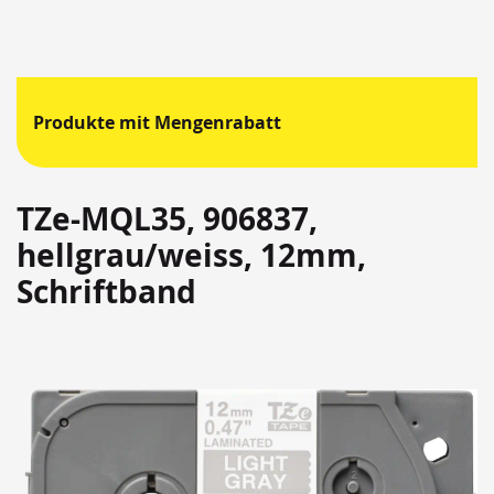
Produkte mit Mengenrabatt
TZe-MQL35, 906837,
hellgrau/weiss, 12mm,
Schriftband
Springen
Sie
zum
Ende