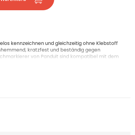
os kennzeichnen und gleichzeitig ohne Klebstoff
mmhemmend, kratzfest und beständig gegen
uchmarkierer von Panduit sind kompatibel mit dem
en sich diese Leitermarkierungen ideal für den
tag.