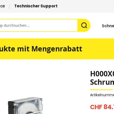
ice
Technischer Support
Schne
ukte mit Mengenrabatt
H000X
Schrum
Artikelnumm
CHF 84.