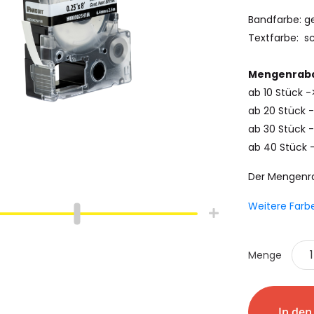
Bandfarbe: g
Textfarbe: s
Mengenraba
ab 10 Stück 
ab 20 Stück 
ab 30 Stück -
ab 40 Stück 
Der Mengenr
Weitere Farb
hlauch
Schrumpfschlauch
e
Industrie
Menge
pfschlauch
Schrumpfschlauch
(2:1)
In de