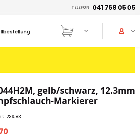
041 768 05 05
TELEFON:
llbestellung
044H2M, gelb/schwarz, 12.3mm
pfschlauch-Markierer
er
231083
70