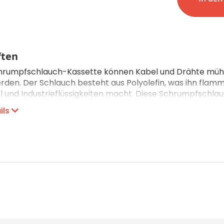
CHF 0.00
Details
ften
chrumpfschlauch-Kassette können Kabel und Drähte mühel
rden. Der Schlauch besteht aus Polyolefin, was ihn fla
l und Industrieflüssigkeiten macht. Diese Schrumpfschla
dem MP300. Dank ihrer hervorragenden Druckqualität eign
ils
 Steuerungsbau und für den Einsatz im handwerklichen All
 2.5 m
: 12.3 mm
urchmesser: 2.4 -7.6 mm
hältinis: 3:1
hren: Thermotransferdruck
olyolefin