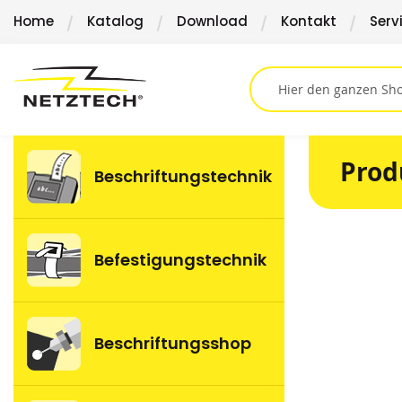
Direkt
Home
Katalog
Download
Kontakt
Serv
zum
Inhalt
Prod
Beschriftungstechnik
Springen
Befestigungstechnik
Sie
zum
Ende
der
Beschriftungsshop
Bildergalerie