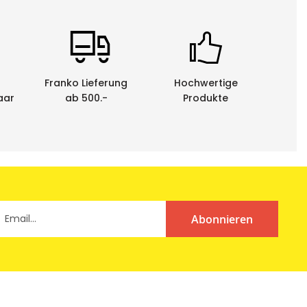
Franko Lieferung
Hochwertige
aar
ab 500.-
Produkte
Abonnieren
enen Schriftbandkassetten durch uns entsorgen zu
em schweizerischen Behindertenwerk zerlegt und die
reundliche Sache.