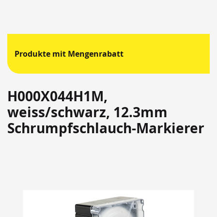
Produkte mit Mengenrabatt
H000X044H1M,
weiss/schwarz, 12.3mm
Schrumpfschlauch-Markierer
Springen
Sie
zum
Ende