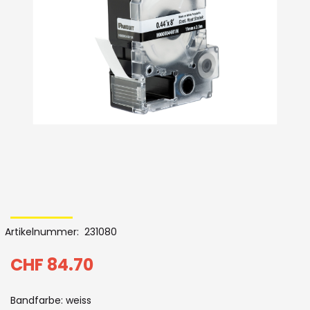
der
Bildergalerie
Skip
to
Artikelnummer
231080
the
beginning
CHF 84.70
of
Bandfarbe: weiss