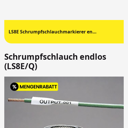
LS8E Schrumpfschlauchmarkierer endlos
Schrumpfschlauch endlos
(LS8E/Q)
Springen
Sie
zum
Ende
der