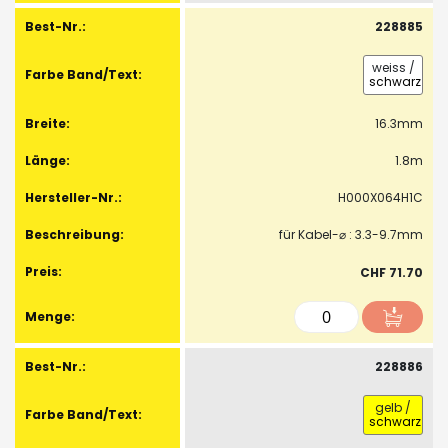
228885
weiss
/
schwarz
16.3mm
1.8m
H000X064H1C
für Kabel-⌀ : 3.3-9.7mm
CHF 71.70
228886
gelb
/
schwarz