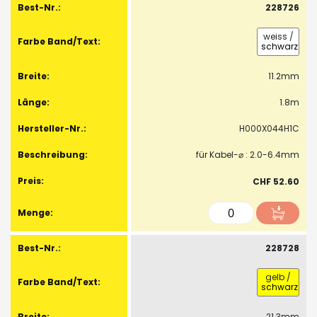
228726
weiss
/
schwarz
11.2mm
1.8m
H000X044H1C
für Kabel-⌀ : 2.0-6.4mm
CHF 52.60
228728
gelb
/
schwarz
21.3mm