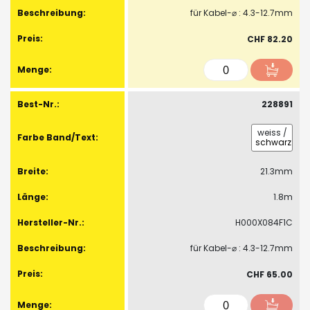
für Kabel-⌀ : 4.3-12.7mm
CHF 82.20
228891
weiss
/
schwarz
21.3mm
1.8m
H000X084F1C
für Kabel-⌀ : 4.3-12.7mm
CHF 65.00