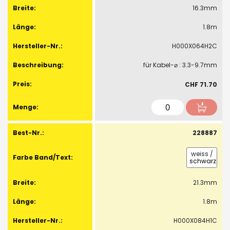
16.3mm
1.8m
H000X064H2C
für Kabel-⌀ : 3.3-9.7mm
CHF 71.70
228887
weiss
/
schwarz
21.3mm
1.8m
H000X084H1C