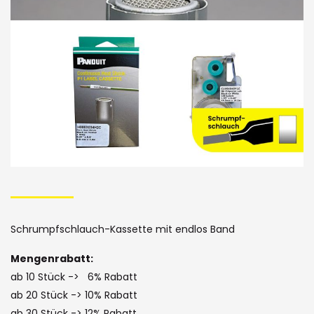
Bildergalerie
Skip
to
the
Schrumpfschlauch-Kassette mit endlos Band
beginning
Mengenrabatt:
of
ab 10 Stück -> 6% Rabatt
the
ab 20 Stück -> 10% Rabatt
ab 30 Stück -> 12% Rabatt