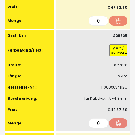
CHF 52.60
228725
gelb
/
schwarz
8.6mm
2.4m
H000X034H2C
für Kabel-⌀ : 1.5-4.8mm
CHF 57.50