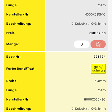
2.4m
H000X025H1C
für Kabel-⌀ : 1.0-3.3mm
CHF 52.60
228724
gelb
/
schwarz
6.4mm
2.4m
H000X025H2C
für Kabel-⌀ : 1.0-3.3mm