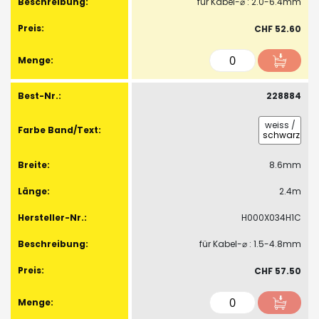
für Kabel-⌀ : 2.0-6.4mm
CHF 52.60
228884
weiss
/
schwarz
8.6mm
2.4m
H000X034H1C
für Kabel-⌀ : 1.5-4.8mm
CHF 57.50