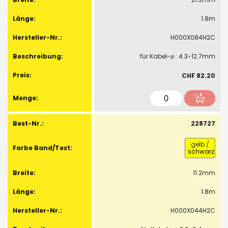
1.8m
H000X084H2C
für Kabel-⌀ : 4.3-12.7mm
CHF 82.20
228727
gelb
/
schwarz
11.2mm
1.8m
H000X044H2C