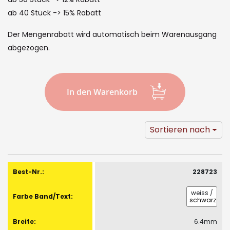
images
ab 40 Stück -> 15% Rabatt
gallery
Der Mengenrabatt wird automatisch beim Warenausgang
abgezogen.
In den Warenkorb
Sortieren nach
Gruppiert
Produkte
228723
-
Artikel
weiss
/
schwarz
6.4mm