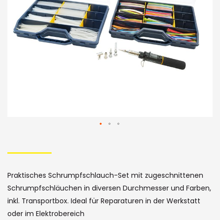
Bildergalerie
Skip
to
the
Praktisches Schrumpfschlauch-Set mit zugeschnittenen
beginning
Schrumpfschläuchen in diversen Durchmesser und Farben,
of
inkl. Transportbox. Ideal für Reparaturen in der Werkstatt
oder im Elektrobereich