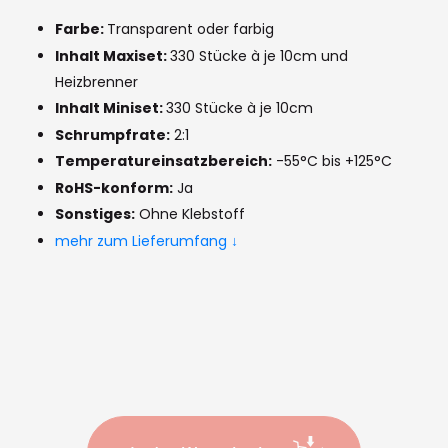
the
images
Farbe:
Transparent oder farbig
Inhalt Maxiset:
330 Stücke à je 10cm und
gallery
Heizbrenner
Inhalt Miniset:
330 Stücke à je 10cm
Schrumpfrate:
2:1
Temperatureinsatzbereich:
-55°C bis +125°C
RoHS-konform:
Ja
Sonstiges:
Ohne Klebstoff
mehr zum Lieferumfang ↓