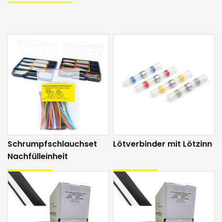
Länge je 10cm, pro Farbe 5 Stk.,
total 50 Stk.
• Best-Nr.
243223
,
Schrumpfverhältnis 4.8 ->
2.4mm, Länge je 10cm, pro Farbe 3
Stk., total 30 Stk.
• Best-Nr.
243224
,
Schrumpfverhältnis 6.4 ->
3.2mm, Länge je 10cm, pro Farbe 2
Stk., total 20 Stk.
• Best-Nr.
243225
,
Schrumpfverhältnis 12.7 ->
Schrumpfschlauchset
Lötverbinder mit Lötzinn
6.4mm, Länge je 10cm, pro Farbe
Nachfülleinheit
4 Stk., total 40 Stk.
• Best-Nr.
243226
,
Schrumpfverhältnis 19.1 -> 9.5mm,
Länge je 10cm, pro Farbe 2 Stk.,
total 20 Stk.