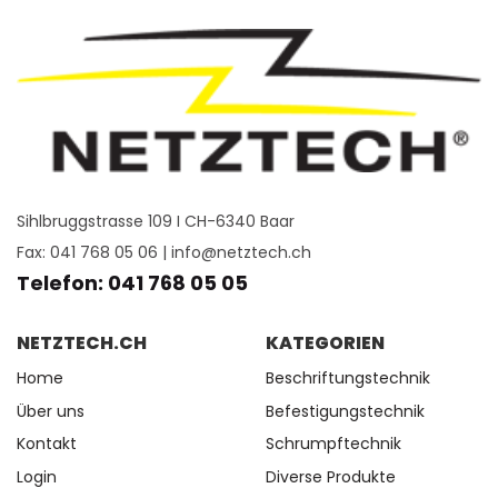
Schrumpfverhältnis 19.1 -> 9.5mm,
Länge je 10cm, total 20 Stk.
• Best-Nr.
243227
,
Schrumpfverhältnis 25.4 ->
12.7mm, Länge je 10cm, total 20
Stk.
Heizbrenner
Im Lieferumfang enthalten
Sihlbruggstrasse 109 I CH-6340 Baar
Fax: 041 768 05 06 |
info@netztech.ch
Transportbox
31 x 21.5 x 5 cm (L x B x H)
Telefon: 041 768 05 05
NETZTECH.CH
KATEGORIEN
Lieferumfang Set Mini Transparent
Home
Beschriftungstechnik
Über uns
Befestigungstechnik
Schrumpfschlauch-
• Best-Nr.
243220
,
Stücke
Schrumpfverhältnis 1.6 -> 0.8mm,
Kontakt
Schrumpftechnik
transparent
Länge je 10cm, total 80 Stk.
Login
Diverse Produkte