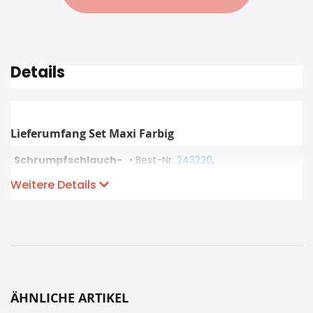
Details
Lieferumfang Set Maxi Farbig
Schrumpfschlauch-
• Best-Nr.
243220
,
Stücke farbig
Schrumpfverhältnis 1.6 -> 0.8mm,
Weitere Details
Länge je 10cm, pro Farbe 8 Stk.,
Farben enthalten:
total 80 Stk.
Schwarz, Weiss, Rot,
• Best-Nr.
243221
,
Grau,
Schrumpfverhältnis 2.4 -> 1.2mm,
Braun, Blau,
Länge je 10cm, pro Farbe 7 Stk.,
Transparent, Gelb-
total 70 Stk.
Grün,
Violett und Orange
• Best-Nr.
243222
,
ÄHNLICHE ARTIKEL
Schrumpfverhältnis 3.2 -> 1.6mm,