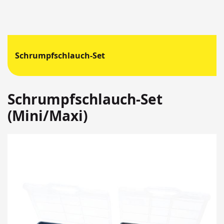
Schrumpfschlauch-Set
Schrumpfschlauch-Set
(Mini/Maxi)
Springen
Sie
zum
Ende
der