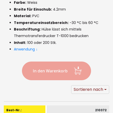
of
Farbe:
Weiss
the
Breite für Einschub:
4.2mm
images
Material:
PVC
Temperatureinsatzbereich:
-30 °C bis 60 °C
gallery
Beschriftung:
Hülse lässt sich mittels
Thermotransferdrucker T-1000 bedrucken
Inhalt:
100 oder 200 Stk.
Anwendung ↓
In den Warenkorb
Sortieren nach
Gruppiert
Produkte
210372