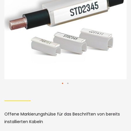
der
Bildergalerie
Skip
to
the
Offene Markierungshülse für das Beschriften von bereits
beginning
installierten Kabeln