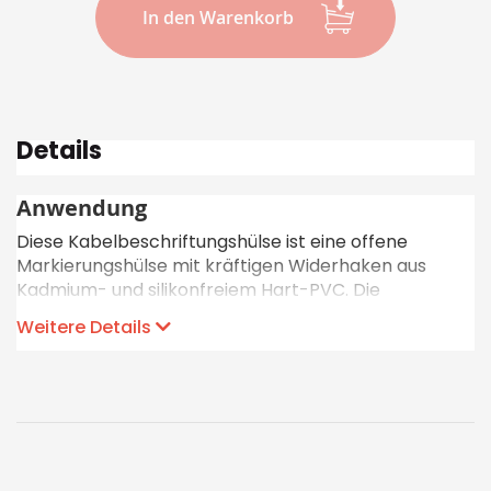
In den Warenkorb
Details
Anwendung
Diese Kabelbeschriftungshülse ist eine offene
Markierungshülse mit kräftigen Widerhaken aus
Kadmium- und silikonfreiem Hart-PVC. Die
transparente Schildtasche, für den Einschub des
Weitere Details
Bezeichnungsstreifen (siehe Etiketten
PF
), ist auf der
Oberseite des Halters integriert. Die Hülse kann
schnell und einfach an ein Netzwerkkabel oder
sonstiges Computerkabel angeklipst werden.