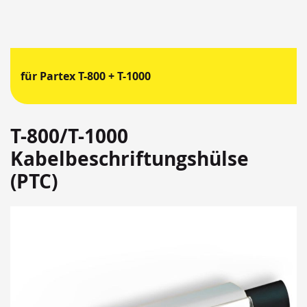
für Partex T-800 + T-1000
T-800/T-1000
Kabelbeschriftungshülse
(PTC)
Springen
Sie
zum
Ende