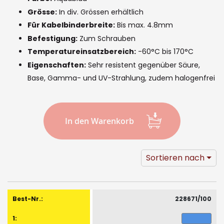
images
Grösse:
In div. Grössen erhältlich
gallery
Für Kabelbinderbreite:
Bis max. 4.8mm
Befestigung:
Zum Schrauben
Temperatureinsatzbereich:
-60°C bis 170°C
Eigenschaften:
Sehr resistent gegenüber Säure,
Base, Gamma- und UV-Strahlung, zudem halogenfrei
In den Warenkorb
Sortieren nach
Gruppiert
Produkte
228671/100
-
Artikel