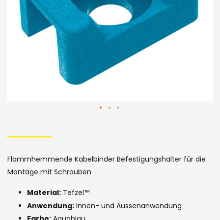
Skip
to
the
Flammhemmende Kabelbinder Befestigungshalter für die
beginning
Montage mit Schrauben
of
Material:
Tefzel™
the
Anwendung:
Innen- und Aussenanwendung
Farbe:
Aquablau