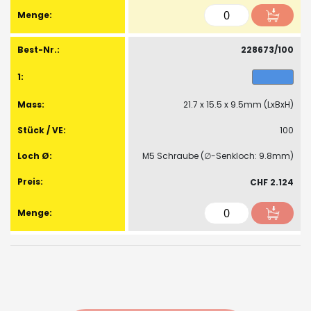
228673/100
21.7 x 15.5 x 9.5mm (LxBxH)
100
M5 Schraube (∅-Senkloch: 9.8mm)
CHF 2.124