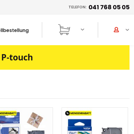
041 768 05 05
TELEFON:
llbestellung
 P-touch