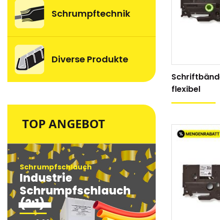
Schrumpftechnik
Diverse Produkte
Schriftbänd
flexibel
TOP ANGEBOT
Schrumpfschlauch
Schrumpfsc
Industrie
Industri
Schrumpfschlauch
Schrum
(2:1)
(2:1)