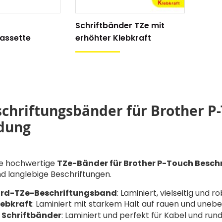
CHF 0.00
Details
Schriftbänder TZe mit
assette
erhöhter Klebkraft
chriftungsbänder für Brother P-
dung
ie hochwertige
TZe-Bänder für Brother P-Touch Besch
nd langlebige Beschriftungen.
rd-TZe-Beschriftungsband
: Laminiert, vielseitig und ro
lebkraft
: Laminiert mit starkem Halt auf rauen und uneb
e Schriftbänder
: Laminiert und perfekt für Kabel und run