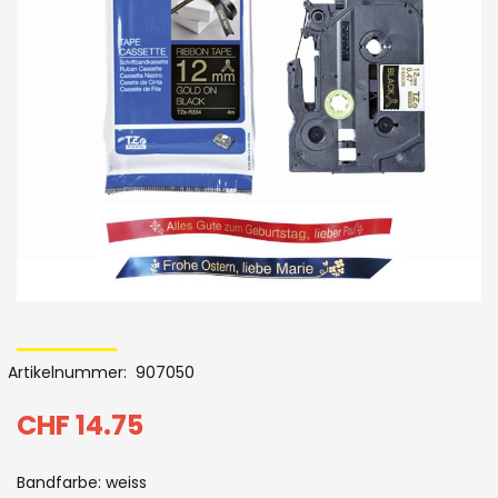
der
Bildergalerie
Skip
to
Artikelnummer
907050
the
beginning
CHF 14.75
of
Bandfarbe: weiss