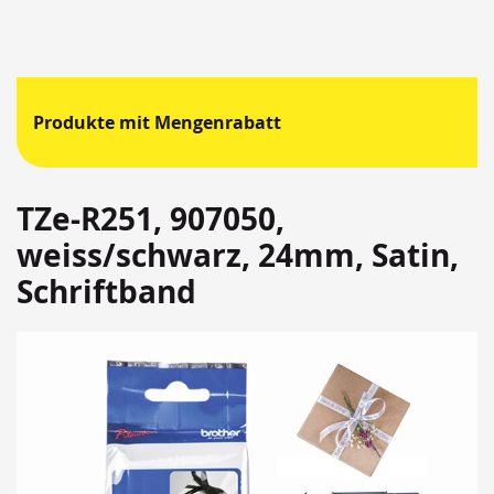
Produkte mit Mengenrabatt
TZe-R251, 907050,
weiss/schwarz, 24mm, Satin,
Schriftband
Springen
Sie
zum
Ende