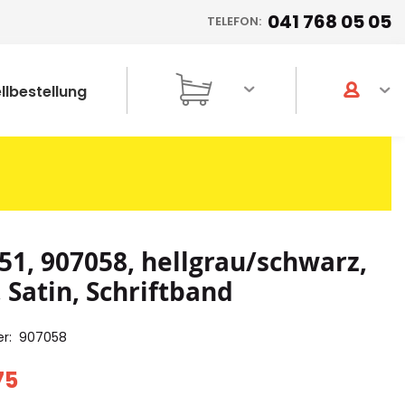
041 768 05 05
TELEFON:
llbestellung
51, 907058, hellgrau/schwarz,
Satin, Schriftband
er
907058
75