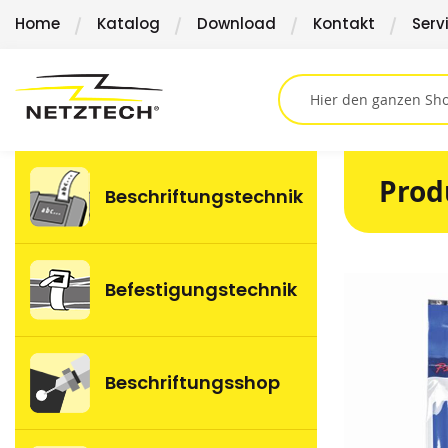
Direkt
Home
Katalog
Download
Kontakt
Serv
zum
Inhalt
Prod
Beschriftungstechnik
Springen
Befestigungstechnik
Sie
zum
Ende
der
Beschriftungsshop
Bildergalerie