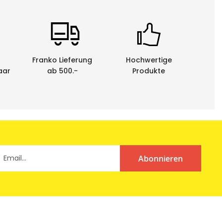
hrem P-touch Schriftgerät selber Geschenkbänder aus
, Dekorationen oder persönliche Widmungen, das nicht
verleiht jedem Geschenk die passende persönliche
Franko Lieferung
Hochwertige
aar
ab 500.-
Produkte
 werden die Schriftbänder in einer praktischen
Abonnieren
enen Schriftbandkassetten durch uns entsorgen zu