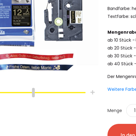
Bandfarbe: he
Textfarbe: s
Mengenraba
ab 10 Stück -
ab 20 Stück 
ab 30 Stück -
ab 40 Stück 
Der Mengenr
Weitere Farb
hlauch
Schrumpfschlauch
e
Industrie
Menge
pfschlauch
Schrumpfschlauch
(2:1)
In de