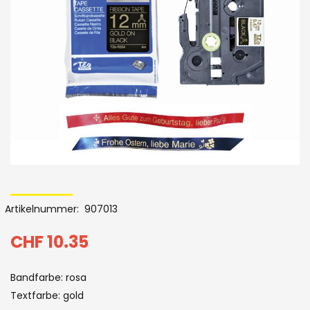
Bildergalerie
Skip
to
Artikelnummer
907013
the
beginning
CHF 10.35
of
Bandfarbe: rosa
the
Textfarbe: gold