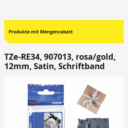
Produkte mit Mengenrabatt
TZe-RE34, 907013, rosa/gold,
12mm, Satin, Schriftband
Springen
Sie
zum
Ende
der