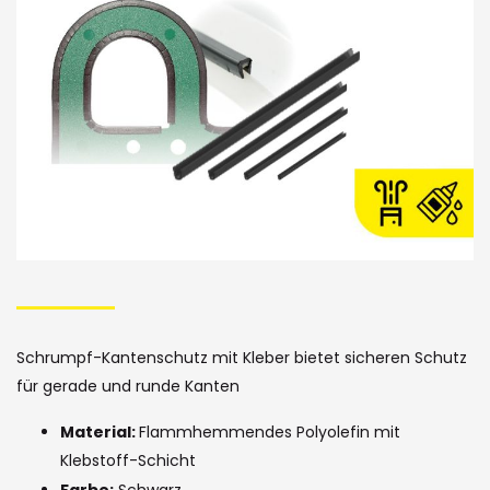
Bildergalerie
Skip
to
the
Schrumpf-Kantenschutz mit Kleber bietet sicheren Schutz
beginning
für gerade und runde Kanten
of
Material:
Flammhemmendes Polyolefin mit
the
Klebstoff-Schicht
Farbe:
Schwarz