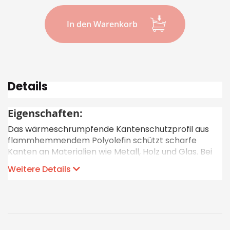
In den Warenkorb
Details
Eigenschaften:
Das wärmeschrumpfende Kantenschutzprofil aus
flammhemmendem Polyolefin schützt scharfe
Kanten an Materialien wie Metall, Holz und Glas. Bei
Erhitzung auf 120°C schrumpft das Profil von einer V-
Weitere Details
Form in eine U-Form. Die Innenseite ist mit einem
stark haftenden Thermoschmelzklebstoff
beschichtet, der beim Schrumpfen für eine feste
Verbindung mit der darunterliegenden Kante sorgt.
Die ausgezeichneten Materialeigenschaften des