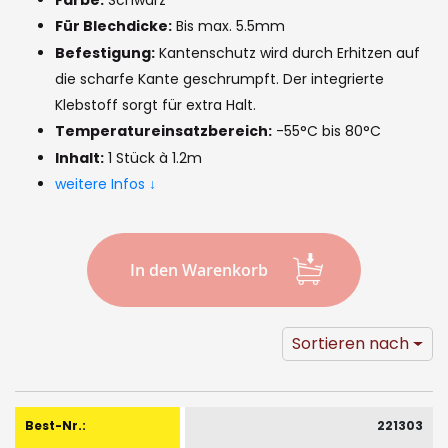
images
Für Blechdicke:
Bis max. 5.5mm
gallery
Befestigung:
Kantenschutz wird durch Erhitzen auf
die scharfe Kante geschrumpft. Der integrierte
Klebstoff sorgt für extra Halt.
Temperatureinsatzbereich:
-55°C bis 80°C
Inhalt:
1 Stück à 1.2m
weitere Infos ↓
In den Warenkorb
Sortieren nach
Gruppiert
Produkte
221303
-