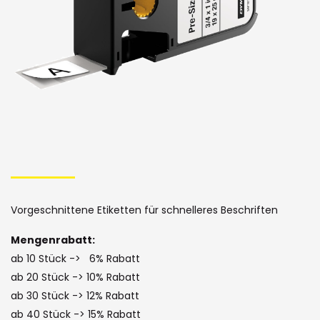
Skip
to
the
Vorgeschnittene Etiketten für schnelleres Beschriften
beginning
Mengenrabatt:
of
ab 10 Stück -> 6% Rabatt
the
ab 20 Stück -> 10% Rabatt
images
ab 30 Stück -> 12% Rabatt
ab 40 Stück -> 15% Rabatt