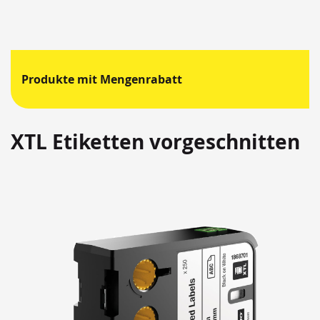
Produkte mit Mengenrabatt
XTL Etiketten vorgeschnitten
Springen
Sie
zum
Ende
der
Bildergalerie