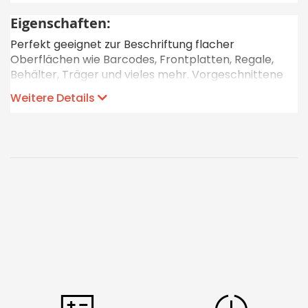
Eigenschaften:
Perfekt geeignet zur Beschriftung flacher
Oberflächen wie Barcodes, Frontplatten, Regale,
Behälter, Träger und vieles mehr. Vorgeschnittene
Etiketten erleichtern das Drucken grosser Mengen
Weitere Details
und erhöhen dadurch die Arbeitsleistung.
Material: Polyester
Druckverfahren: Direktdruck
Klebkraft: gut
Kratzfestigkeit: gut
UV-Beständigkeit: gut
Gerätekompatibilität
Dieses Etiketten-Schriftband kann mit dem Dymo
Beschriftungsgerät XTL 300 sowie dem XTL 500