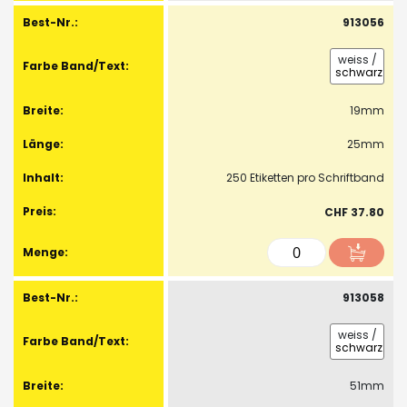
913056
weiss
/
schwarz
19mm
25mm
250 Etiketten pro Schriftband
CHF 37.80
913058
weiss
/
schwarz
51mm