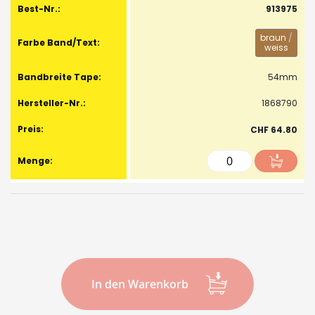
913975
braun
/
weiss
54mm
1868790
CHF 64.80
In den Warenkorb