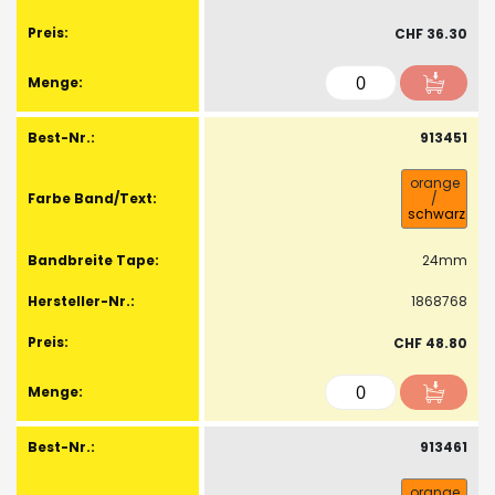
CHF 36.30
913451
orange
/
schwarz
24mm
1868768
CHF 48.80
913461
orange