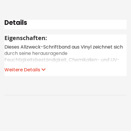
Details
Eigenschaften:
Dieses Allzweck-Schriftband aus Vinyl zeichnet sich
durch seine herausragende
Feuchtigkeitsbeständigkeit, Chemikalien- und UV-
Beständigkeit aus. Dadurch eignet es sich perfekt für
Weitere Details
den Einsatz sowohl im Innen- als auch im
Aussenbereich. Das Etikettenband ist in einer breiten
Farbpalette erhältlich, was dazu beiträgt, die
Kommunikation und Sicherheit am Arbeitsplatz
deutlich zu verbessern. Ideal für verschiedene
Beschriftungen im Büro oder im Lager.
Material: Vinyl
Bandlänge: 7m