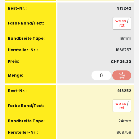
913242
weiss
/
rot
19mm
1868757
CHF 36.30
913252
weiss
/
rot
24mm
1868758