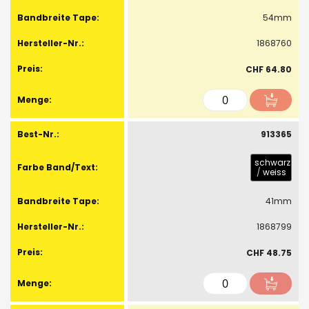
54mm
1868760
CHF 64.80
913365
schwarz
/
weiss
41mm
1868799
CHF 48.75