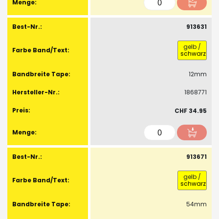
913631
gelb
/
schwarz
12mm
1868771
CHF 34.95
913671
gelb
/
schwarz
54mm