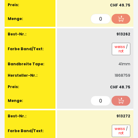
CHF 49.75
913262
weiss
/
rot
41mm
1868759
CHF 48.75
913272
weiss
/
rot