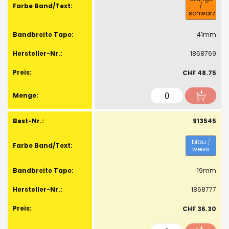
/
schwarz
41mm
1868769
CHF 48.75
913545
blau
/
weiss
19mm
1868777
CHF 36.30