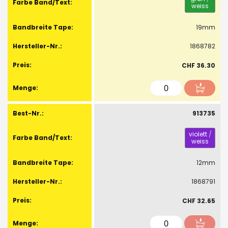
weiss
19mm
1868782
CHF 36.30
913735
violett
/
weiss
12mm
1868791
CHF 32.65