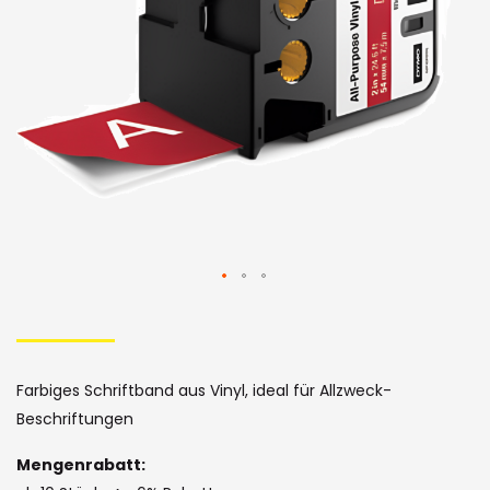
Bildergalerie
Skip
to
the
Farbiges Schriftband aus Vinyl, ideal für Allzweck-
beginning
Beschriftungen
of
Mengenrabatt: