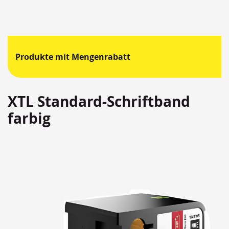
Produkte mit Mengenrabatt
XTL Standard-Schriftband
farbig
Springen
Sie
zum
Ende
der