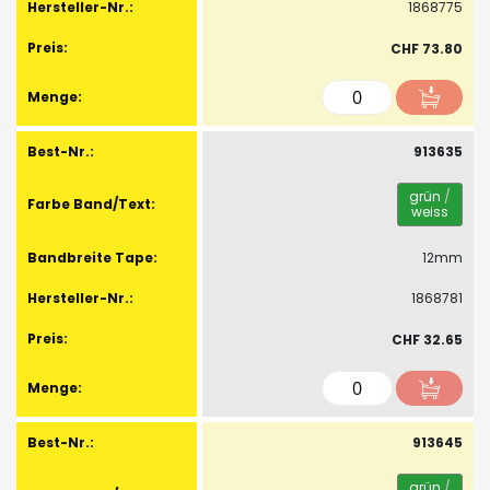
1868775
CHF 73.80
913635
grün
/
weiss
12mm
1868781
CHF 32.65
913645
grün
/