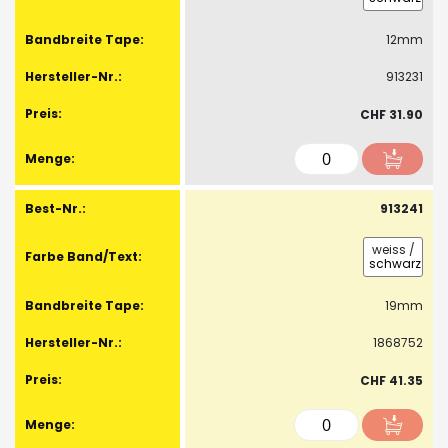
12mm
913231
CHF 31.90
913241
weiss
/
schwarz
19mm
1868752
CHF 41.35