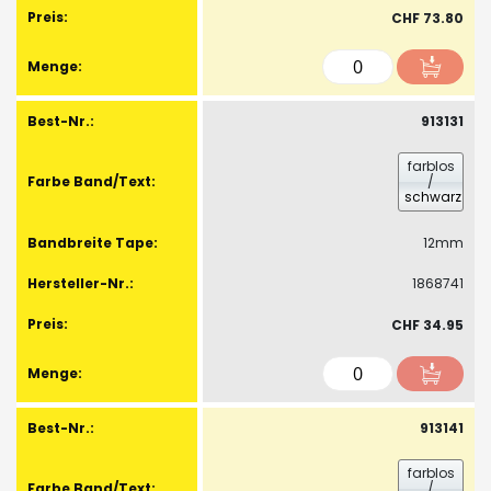
CHF 73.80
913131
farblos
/
schwarz
12mm
1868741
CHF 34.95
913141
farblos
/