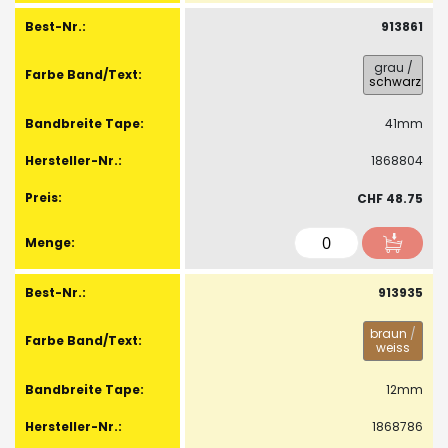
913861
grau
/
schwarz
41mm
1868804
CHF 48.75
913935
braun
/
weiss
12mm
1868786