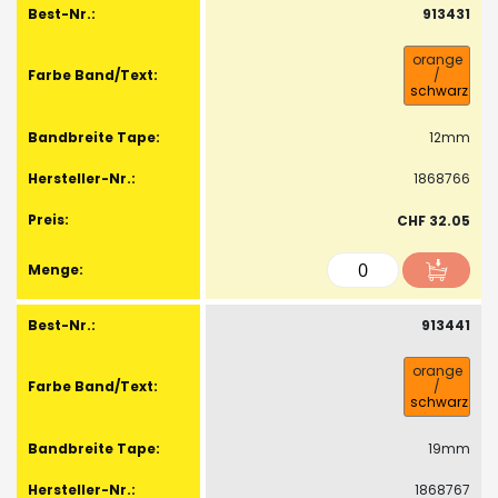
913431
orange
/
schwarz
12mm
1868766
CHF 32.05
913441
orange
/
schwarz
19mm
1868767