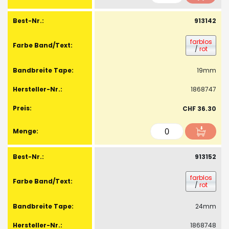
913142
farblos
/
rot
19mm
1868747
CHF 36.30
913152
farblos
/
rot
24mm
1868748