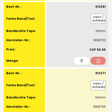
913251
weiss
/
schwarz
24mm
1868753
CHF 56.65
913271
weiss
/
schwarz
54mm
1868755