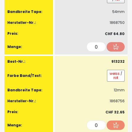
54mm
1868750
CHF 64.80
913232
weiss
/
rot
12mm
1868756
CHF 32.65