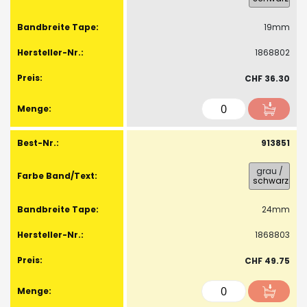
19mm
1868802
CHF 36.30
913851
grau
/
schwarz
24mm
1868803
CHF 49.75