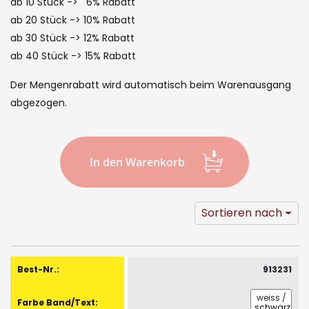
the
ab 10 Stück -> 6% Rabatt
images
ab 20 Stück -> 10% Rabatt
ab 30 Stück -> 12% Rabatt
gallery
ab 40 Stück -> 15% Rabatt
Der Mengenrabatt wird automatisch beim Warenausgang
abgezogen.
In den Warenkorb
Sortieren nach
Gruppiert
Produkte
913231
-
Artikel
weiss
/
schwarz