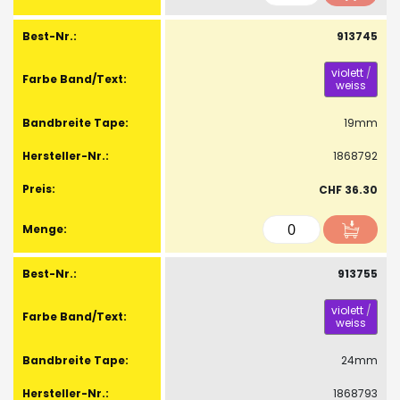
913745
violett
/
weiss
19mm
1868792
CHF 36.30
913755
violett
/
weiss
24mm
1868793