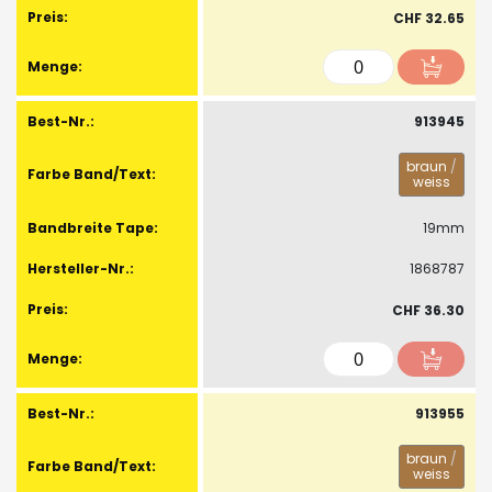
CHF 32.65
913945
braun
/
weiss
19mm
1868787
CHF 36.30
913955
braun
/
weiss