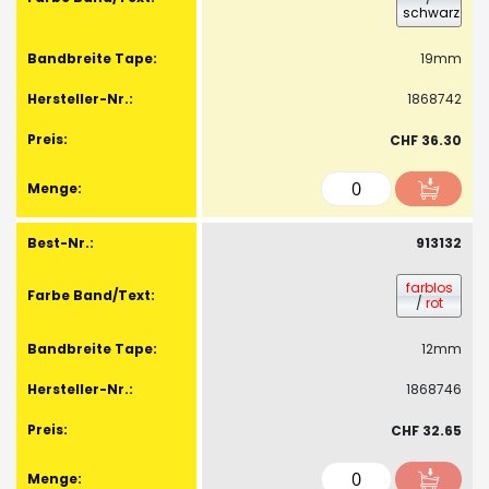
schwarz
19mm
1868742
CHF 36.30
913132
farblos
/
rot
12mm
1868746
CHF 32.65