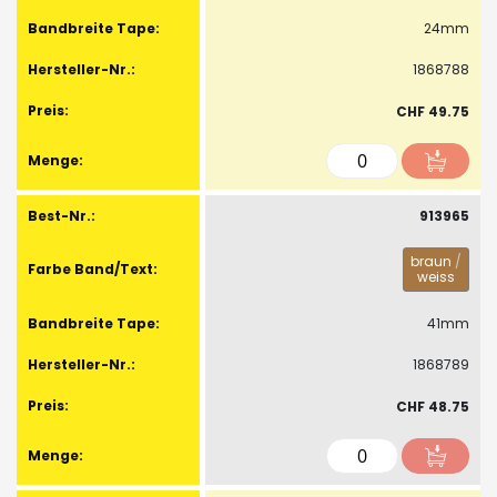
24mm
1868788
CHF 49.75
913965
braun
/
weiss
41mm
1868789
CHF 48.75