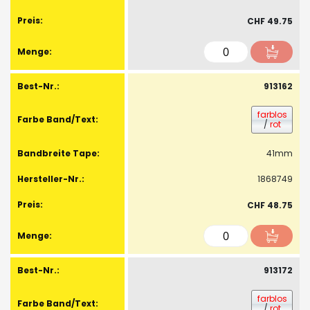
CHF 49.75
913162
farblos
/
rot
41mm
1868749
CHF 48.75
913172
farblos
/
rot