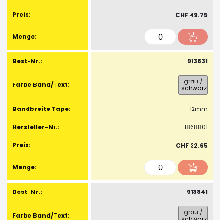
CHF 49.75
913831
grau
/
schwarz
12mm
1868801
CHF 32.65
913841
grau
/
schwarz