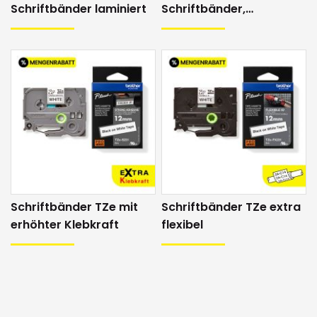
im Lieferumfang)
Schriftbänder laminiert
Schriftbänder,
Hinterbanddruck
Anschlüsse
keine
Masse
157 x 149 x 68 mm
Gewicht
0.49 kg
Software
nein
P-touch D210 (2 Jahre Garantie) inkl.
Netzadapter, Bedienungsanleitung,
Lieferumfang
Transportbehälter und ein Schriftband
(schwarz auf weiss, 12mm x 4 m - TZe
Tape)
Schriftbänder TZe mit
Schriftbänder TZe extra
erhöhter Klebkraft
flexibel
Funktionalitäten
Autom.
nein
Bandabschneider