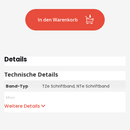
In den Warenkorb
Details
Technische Details
Band-Typ
TZe Schriftband, NTe Schriftband
Max.
Bandbreite in
Weitere Details
mm
3.5/1, 6/1, 9/2, 12/2
und Anz.
Druckzeilen