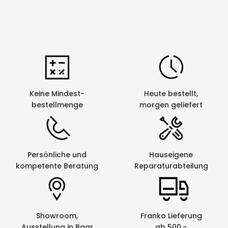
Einstellbarer
nein
Bandvorschub
Einstellbare
ja
Etikettenlänge
Fortlauf.
ja
Nummerierung
Keine Mindest-
Heute bestellt,
1
Halbschnitt
nein
bestellmenge
morgen geliefert
Kabelumlaufdruck
nein
Mehrfachausdruck
ja
Persönliche und
Hauseigene
Netzwerkfähig
nein
kompetente Beratung
Reparaturabteilung
Panel-/
nein
Portbeschriftung
Schrumpfschlauch-
nein
Showroom,
Franko Lieferung
Beschriftung
Ausstellung in Baar
ab 500.-