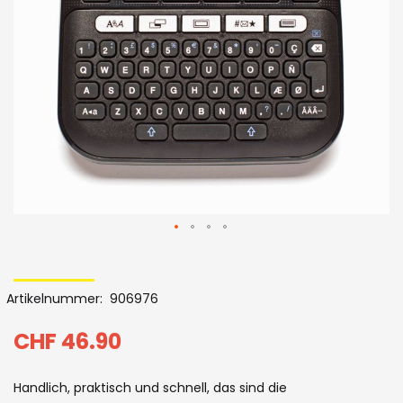
Bildergalerie
Skip
to
Artikelnummer
906976
the
beginning
CHF 46.90
of
Handlich, praktisch und schnell, das sind die