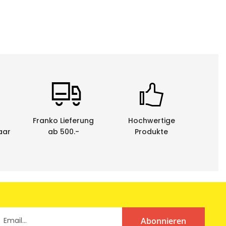
Franko Lieferung
Hochwertige
aar
ab 500.-
Produkte
chriftgerät eine leichte Einkerbung als Abziehhilfe auf dem
Abonnieren