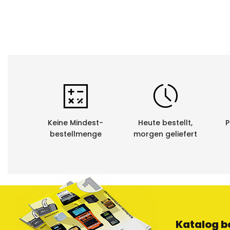
Mehrfachau
Netzwerkfäh
Panel-/ Port
Schrumpfsch
Spiegelschri
Strichcode
Keine Mindest-
Heute bestellt,
P
bestellmenge
morgen geliefert
Textspeiche
Unterstreic
Vertikaldruc
¹
Halbschnitt die
Trägerband hint
Katalog b