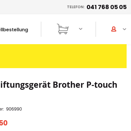
041 768 05 05
TELEFON:
llbestellung
iftungsgerät Brother P-touch
er
906990
50