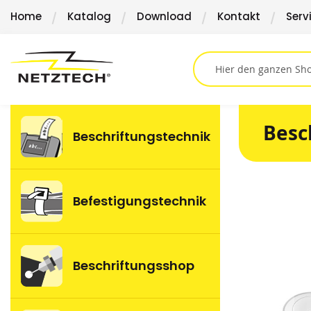
Direkt
Home
Katalog
Download
Kontakt
Serv
zum
Inhalt
Besc
Beschriftungstechnik
Springen
Befestigungstechnik
Sie
zum
Ende
der
Beschriftungsshop
Bildergalerie