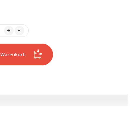
+
-
n Warenkorb