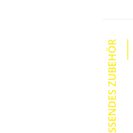
Anzahl Schri
Anzahl Symb
Anzahl Texts
PASSENDES ZUBEHÖR
Rahmenarte
Schriftgröss
Sprache
Eingabe
Drucksyste
Spannungsv
Anschlüsse
Masse