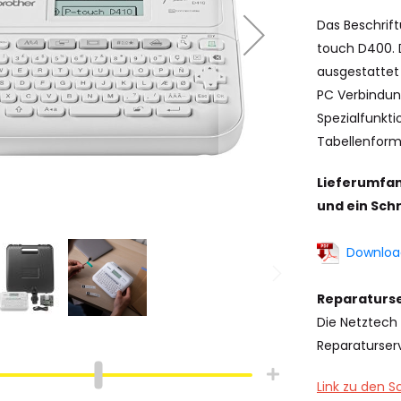
Das Beschrif
touch D400. D
ausgestattet
PC Verbindun
Spezialfunkt
Tabellenform
Lieferumfan
und ein Sch
Download
Reparaturse
hlauch
Schrumpfschlauch
Die Netztech 
e
Industrie
Reparaturserv
pfschlauch
Schrumpfschlauch
(2:1)
Link zu den S