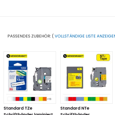
ftarten
15
ole
700
tile
13
PASSENDES ZUBEHÖR:
(
VOLLSTÄNDIGE LISTE ANZEIGE
n
120
en
6 bis 42 pt
DE/EN/FR/IT (+)
Tastatur (QWERTZ)
m
Hinterbanddruck
ersorgung
Batterie (6x AA, im Lieferumfang en
USB
Standard TZe
Standard NTe
187 x 178 x 72 mm
Schriftbänder laminiert
Schriftbänder,