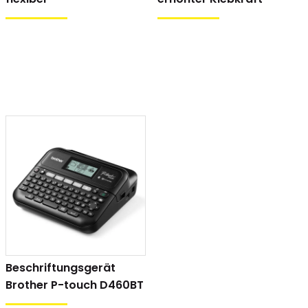
l. Bedienungsanleitung, USB-Kabel, Batterien und ein
8mm x 4 mm - TZe Tape)
Beschriftungsgerät
Brother P-touch D460BT