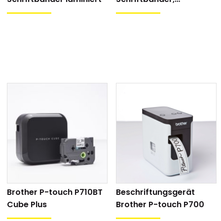
Hinterbanddruck
0.76 kg
P-touch Editor
P-touch D410 (2 Jahre Garantie) ink
g
Schriftband (schwarz auf weiss, 1
litäten
abschneider
nein
r Bandvorschub
nein
 Etikettenlänge
ja
ummerierung
ja
Brother P-touch P710BT
Beschriftungsgerät
nein
Cube Plus
Brother P-touch P700
fdruck
ja