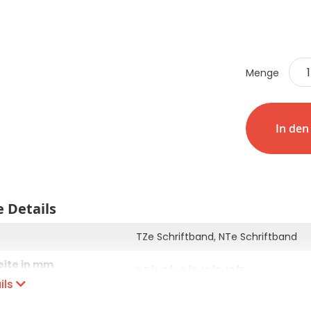
CHF 0.00
Details
Menge
In de
 Details
TZe Schriftband, NTe Schriftband
eite in mm
3.5/1, 6/1, 9/2, 12/2, 18/5
ckzeilen
ils
se
16 Zeichen x 2 Zeile