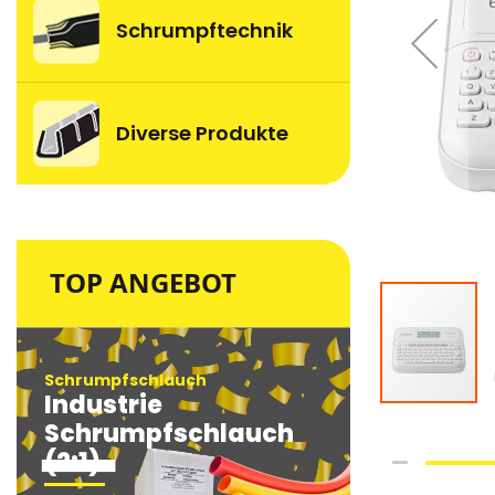
Schrumpftechnik
Diverse Produkte
TOP ANGEBOT
Schrumpfschlauch
Schrumpfsc
Industrie
Industri
Schrumpfschlauch
Schrum
(2:1)
(2:1)
Skip