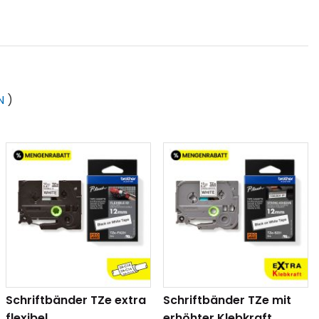
N
)
thalten)
Schriftbänder TZe extra
Schriftbänder TZe mit
flexibel
erhöhter Klebkraft