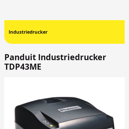
Industriedrucker
Panduit Industriedrucker
TDP43ME
Springen
Sie
zum
Ende
der