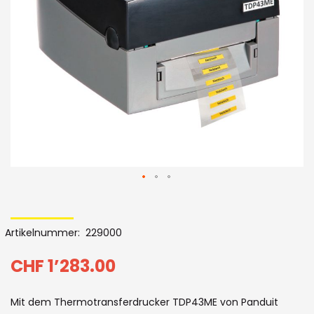
Bildergalerie
Skip
to
Artikelnummer
229000
the
beginning
CHF 1’283.00
of
Mit dem Thermotransferdrucker TDP43ME von Panduit