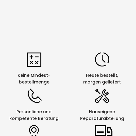
Fortlauf.
ja
Nummerierung
Kabelumlaufdruck
ja
Mehrfachausdruck
ja
Netzwerkfähig
ja
Panel-/
ja
Portbeschriftung
Keine Mindest-
Heute bestellt,
Schrumpfschlauch-
ja
bestellmenge
morgen geliefert
Beschriftung
Spiegelschrift
ja
Strichcode
ja
Persönliche und
Hauseigene
kompetente Beratung
Reparaturabteilung
Textspeicher
ja
Gerät