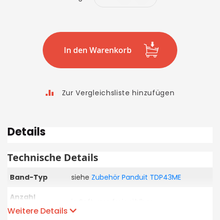
In den Warenkorb
Zur Vergleichsliste hinzufügen
Details
Technische Details
Band-Typ
siehe
Zubehör Panduit TDP43ME
Anzahl
in Software frei wählbar
Schriftarten
Weitere Details