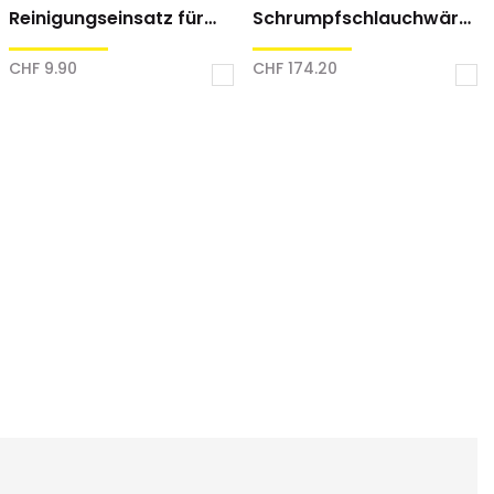
Reinigungseinsatz für
Schrumpfschlauchwärm
Bandzuführung
er
CHF 9.90
CHF 174.20
In
In
den
den
enkorb
Warenkorb
War