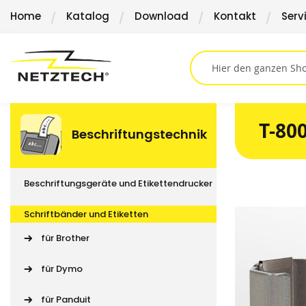
Direkt
Home
Katalog
Download
Kontakt
Serv
zum
Inhalt
T-80
Beschriftungstechnik
Beschriftungsgeräte und Etikettendrucker
Springen
Sie
Schriftbänder und Etiketten
zum
Ende
für Brother
der
Bildergalerie
für Dymo
für Panduit