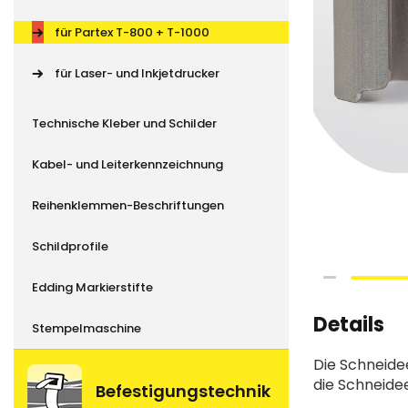
für Partex T-800 + T-1000
für Laser- und Inkjetdrucker
Technische Kleber und Schilder
Kabel- und Leiterkennzeichnung
Reihenklemmen-Beschriftungen
Schildprofile
Skip
Edding Markierstifte
to
Details
the
Stempelmaschine
beginning
Die Schneidee
of
die Schneidee
the
Befestigungstechnik