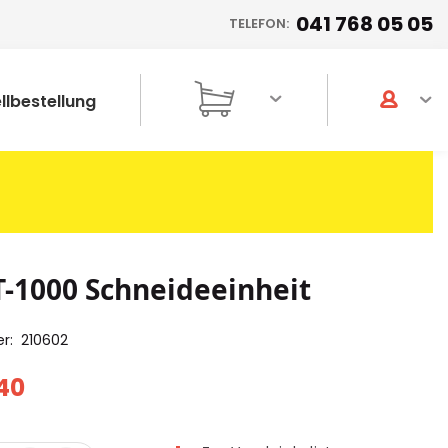
041 768 05 05
TELEFON:
llbestellung
T-1000 Schneideeinheit
er
210602
40