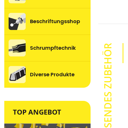
images
gallery
Beschriftungsshop
PASSENDES ZUBEHÖR
Schrumpftechnik
Diverse Produkte
TOP ANGEBOT