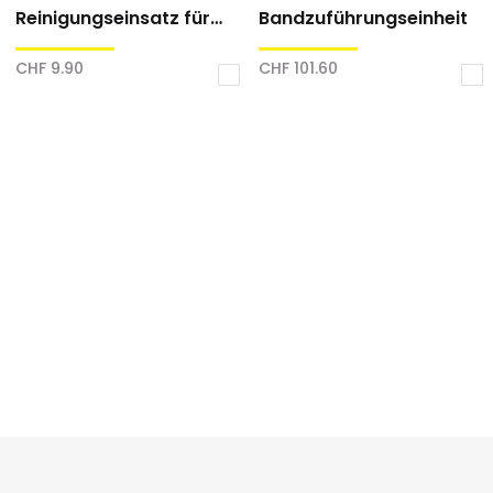
Reinigungseinsatz für
Bandzuführungseinheit
hlauch
Schrumpfschlauch
Schlauchzuführung
e
Industrie
CHF 9.90
CHF 101.60
pfschlauch
Schrumpfschlauch
In
In
(2:1)
den
den
Warenkorb
War
CHF 0.00
Details