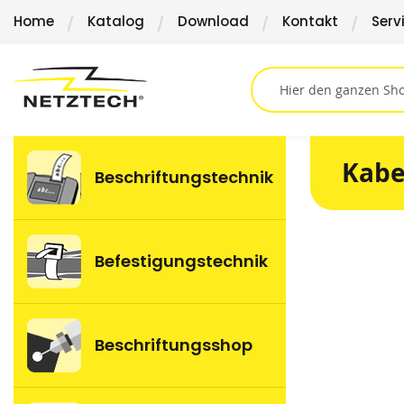
Direkt
Home
Katalog
Download
Kontakt
Serv
zum
Inhalt
Kabe
Beschriftungstechnik
Springen
Befestigungstechnik
Sie
zum
Ende
der
Beschriftungsshop
Bildergalerie