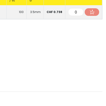
/ VE
Ø
m
100
3.5mm
CHF 0.738