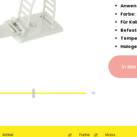
Anwen
Farbe:
Für Ka
Befest
Temper
Haloge
In de
hlauch
Schrumpfschlauch
e
Industrie
pfschlauch
Schrumpfschlauch
(2:1)
Artikel
Farbe
Mass