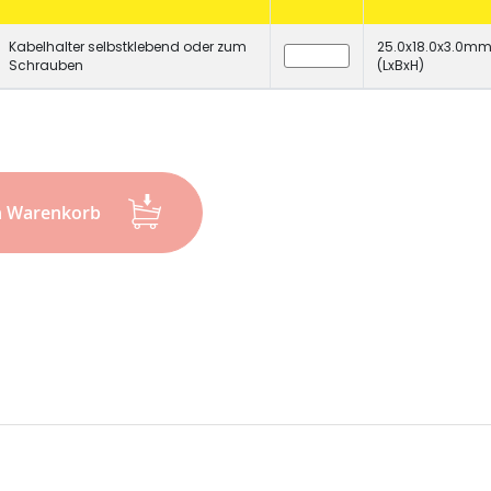
CHF 0.00
Details
Kabelhalter selbstklebend oder zum
25.0x18.0x3.0m
Schrauben
(LxBxH)
n Warenkorb