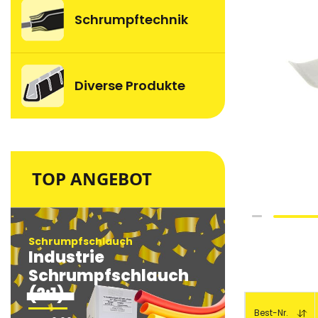
Schrumpftechnik
Diverse Produkte
TOP ANGEBOT
Skip
to
Schrumpfschlauch
Schrumpfsc
Industrie
Industri
the
beginning
Schrumpfschlauch
Schrum
of
(2:1)
(2:1)
Gruppiert
the
Produkte
Best-Nr.