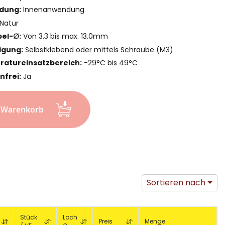
dung:
Innenanwendung
Natur
bel-∅:
Von 3.3 bis max. 13.0mm
igung:
Selbstklebend oder mittels Schraube (M3)
atureinsatzbereich:
-29°C bis 49°C
nfrei:
Ja
n Warenkorb
Sortieren nach
Stück
Loch
Preis
Menge