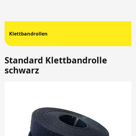
Klettbandrollen
Standard Klettbandrolle
schwarz
Springen
Sie
zum
Ende
der