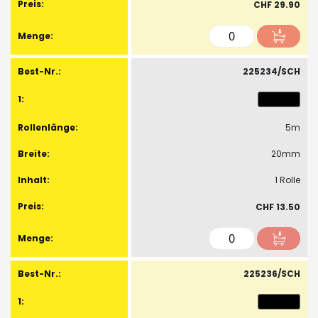
CHF 29.90
225234/SCH
5m
20mm
1 Rolle
CHF 13.50
225236/SCH