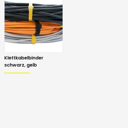
den
War
Klettkabelbinder
schwarz, gelb