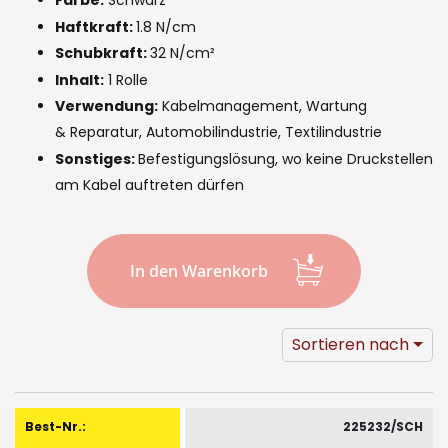
images
Farbe:
Schwarz
Haftkraft:
1.8 N/cm
gallery
Schubkraft:
32 N/cm²
Inhalt:
1 Rolle
Verwendung:
Kabelmanagement, Wartung
& Reparatur, Automobilindustrie, Textilindustrie
Sonstiges:
Befestigungslösung, wo keine Druckstellen
am Kabel auftreten dürfen
In den Warenkorb
Sortieren nach
Gruppiert
Produkte
225232/SCH
-