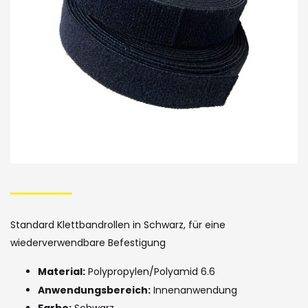
Bildergalerie
Skip
to
the
Standard Klettbandrollen in Schwarz, für eine
beginning
wiederverwendbare Befestigung
of
Material:
Polypropylen/Polyamid 6.6
the
Anwendungsbereich:
Innenanwendung