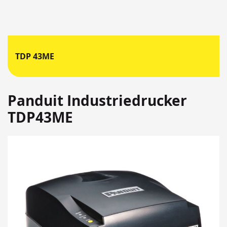
TDP 43ME
Panduit Industriedrucker
TDP43ME
Springen
Sie
zum
Ende
der