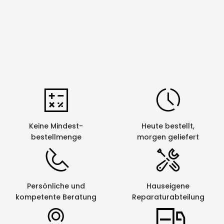
Fortlauf.
ja
Nummerierung
Kabelumlaufdruck
ja
Mehrfachausdruck
ja
Netzwerkfähig
ja
Panel-/
ja
Portbeschriftung
Keine Mindest-
Heute bestellt,
Schrumpfschlauch-
ja
bestellmenge
morgen geliefert
Beschriftung
Spiegelschrift
ja
Strichcode
ja
Persönliche und
Hauseigene
kompetente Beratung
Reparaturabteilung
Textspeicher
ja
Gerät