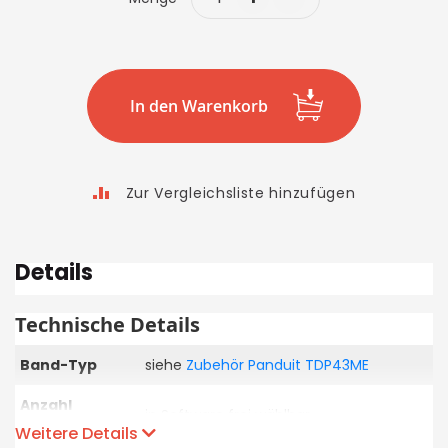
In den Warenkorb
Zur Vergleichsliste hinzufügen
Details
Technische Details
Band-Typ
siehe
Zubehör Panduit TDP43ME
Anzahl
in Software frei wählbar
Schriftarten
Weitere Details