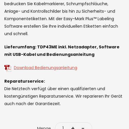
the
bedrucken Sie Kabelmarkierer, Schrumpfschläuche,
images
Anlage- und Kontrollschilder bis hin zu Sicherheits- und
gallery
Komponentetiketten. Mit der Easy-Mark Plus™ Labeling
Software erstellen Sie Ihre individuellen Etiketten einfach
und schnell.
Lieferumfang: TDP43ME inkl. Netzadapter, Software
mit USB-Kabel und Bedienungsanleitung
Download Bedienungsanleitung
Reparaturservice:
Die Netztech verfügt über einen qualifizierten und
kostengünstigen Reparaturservice. Wir reparieren Ihr Gerät
auch nach der Garantiezeit.
+
-
Menge