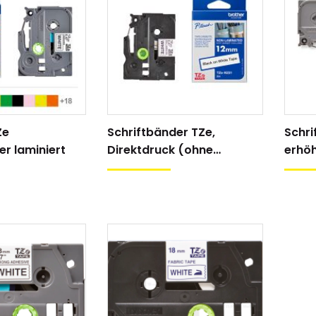
Ze
Schriftbänder TZe,
Schri
er laminiert
Direktdruck (ohne
erhöh
Laminatfolie)