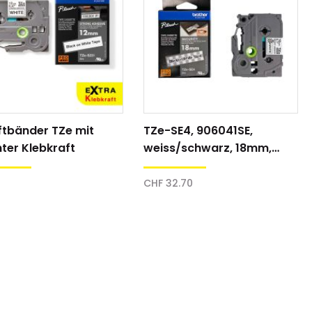
ftbänder TZe mit
TZe-SE4, 906041SE,
ter Klebkraft
weiss/schwarz, 18mm,
Sicherheitsband,
Schriftband
CHF 32.70