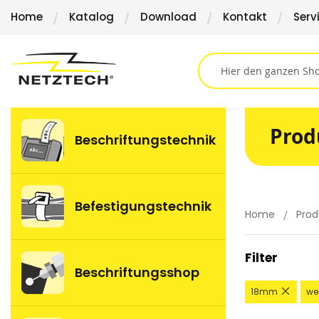
Direkt
Home
Katalog
Download
Kontakt
Serv
zum
Inhalt
Prod
Beschriftungstechnik
Befestigungstechnik
Home
Prod
Filter
Beschriftungsshop
Diese
18mm
we
Artikel
entfe