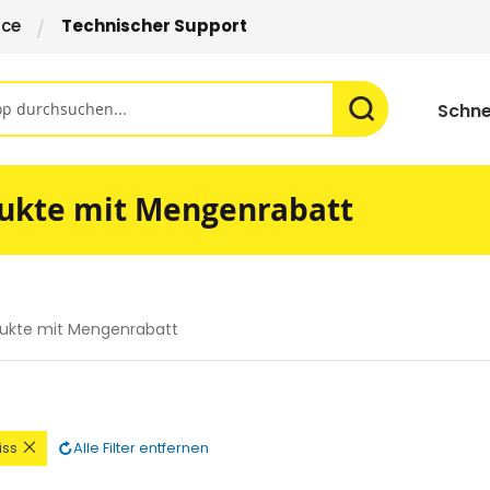
ice
Technischer Support
Schne
ukte mit Mengenrabatt
ukte mit Mengenrabatt
n
Diesen
Alle Filter entfernen
iss
Artikel
rnen
entfernen