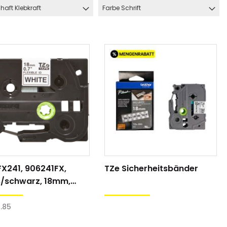
haft Klebkraft
Farbe Schrift
X241, 906241FX,
TZe Sicherheitsbänder
s/schwarz, 18mm,
ftband
.85