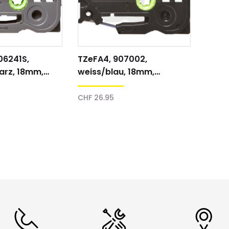
06241S,
TZeFA4, 907002,
arz, 18mm,
weiss/blau, 18mm,
Textilband
CHF 26.95