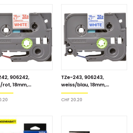
242, 906242,
TZe-243, 906243,
/rot, 18mm,
weiss/blau, 18mm,
ftband
Schriftband
0.20
CHF 20.20