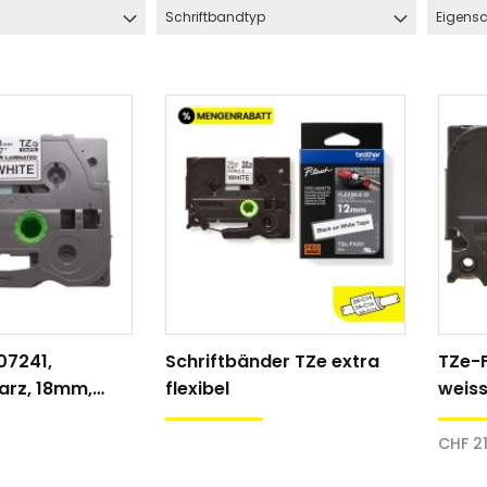
Schriftbandtyp
Eigensc
07241,
Schriftbänder TZe extra
TZe-F
hlauch
Schrumpfschlauch
arz, 18mm,
flexibel
weis
e
Industrie
, Schriftband
Schri
pfschlauch
Schrumpfschlauch
CHF 21
(2:1)