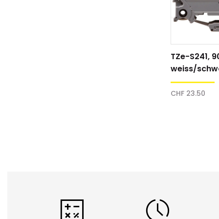
TZe-S241, 9
weiss/schw
Schriftband
CHF 23.50