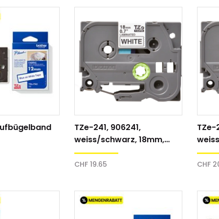
CHF 0.00
Details
Aufbügelband
TZe-241, 906241,
TZe-
weiss/schwarz, 18mm,
weiss
Schriftband
Schri
CHF 19.65
CHF 2