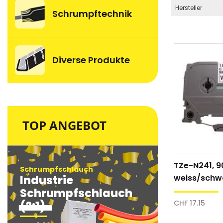
Hersteller
Schrumpftechnik
Diverse Produkte
TOP ANGEBOT
TZe-N241, 9
Schrumpfschlauch
Schrumpfsc
weiss/schw
Industrie
Industri
Direktdruck
Schrumpfschlauch
Schrum
CHF 17.15
(2:1)
(2:1)