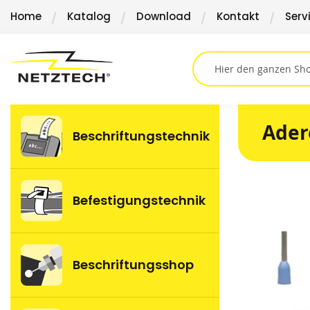
Direkt
Home
Katalog
Download
Kontakt
Serv
zum
Inhalt
Ader
Beschriftungstechnik
Springen
Befestigungstechnik
Sie
zum
Ende
der
Beschriftungsshop
Bildergalerie