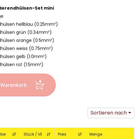
Aderendhülsen-Set mini
ge
dhülsen hellblau (0.25mm²)
dhülsen grün (0.34mm²)
dhülsen orange (0.5mm²)
dhülsen weiss (0.75mm²)
dhülsen gelb (1.0mm²)
dhülsen rot (1.5mm²)
n Warenkorb
Sortieren nach
rbe
Stück / VE
Preis
Menge