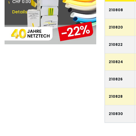
images
CHF 0.00
CHF 0.00
-
gallery
210808
Artikel
Details
Details
210820
210822
210824
210826
210828
210830