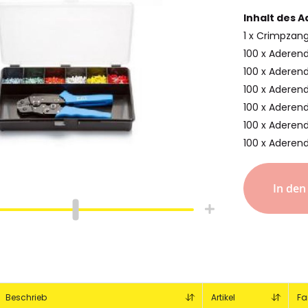
Inhalt des 
1 x Crimpzan
100 x Aderen
100 x Aderen
100 x Aderen
100 x Aderen
100 x Aderen
100 x Aderen
In de
hlauch
Schrumpfschlauch
e
Industrie
pfschlauch
Schrumpfschlauch
(2:1)
Beschrieb
Artikel
Fa