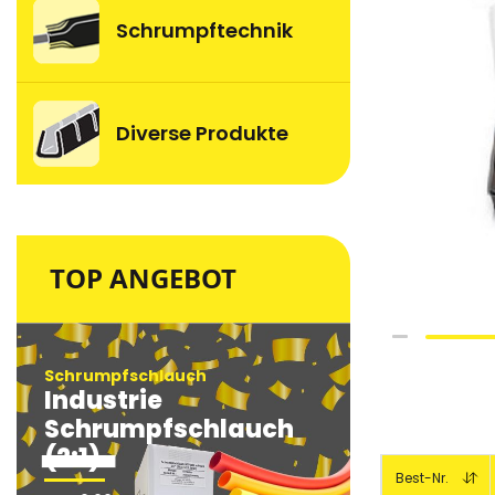
Schrumpftechnik
Diverse Produkte
TOP ANGEBOT
Skip
to
Schrumpfschlauch
Schrumpfsc
Industrie
Industri
the
beginning
Schrumpfschlauch
Schrum
of
(2:1)
(2:1)
Gruppiert
the
Best-Nr.
Produkte